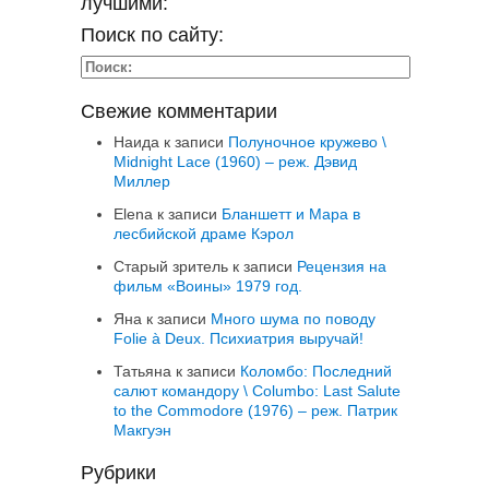
лучшими:
Поиск по сайту:
Свежие комментарии
Наида
к записи
Полуночное кружево \
Midnight Lace (1960) – реж. Дэвид
Миллер
Elena
к записи
Бланшетт и Мара в
лесбийской драме Кэрол
Старый зритель
к записи
Рецензия на
фильм «Воины» 1979 год.
Яна
к записи
Много шума по поводу
Folie à Deux. Психиатрия выручай!
Татьяна
к записи
Коломбо: Последний
салют командору \ Columbo: Last Salute
to the Commodore (1976) – реж. Патрик
Макгуэн
Рубрики