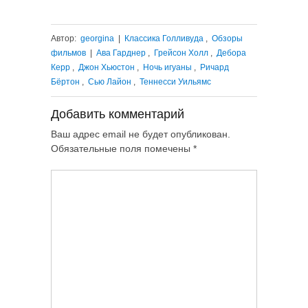
Автор:
georgina
|
Классика Голливуда
,
Обзоры
фильмов
|
Ава Гарднер
,
Грейсон Холл
,
Дебора
Керр
,
Джон Хьюстон
,
Ночь игуаны
,
Ричард
Бёртон
,
Сью Лайон
,
Теннесси Уильямс
Добавить комментарий
Ваш адрес email не будет опубликован.
Обязательные поля помечены
*