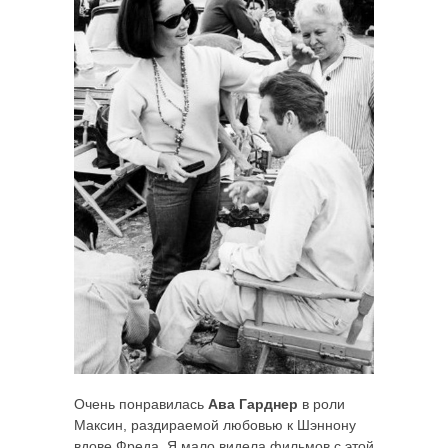
Очень понравилась
Ава Гарднер
в роли
Максин, раздираемой любовью к Шэннону
вдове Фреда. Я мало видела фильмов с этой