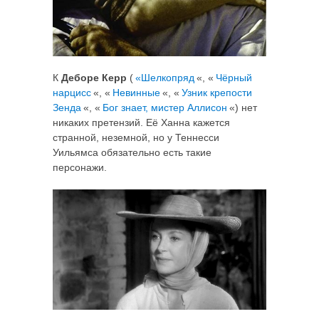
К
Деборе Керр
(
«Шелкопряд
«, «
Чёрный
нарцисс
«, «
Невинные
«, «
Узник крепости
Зенда
«, «
Бог знает, мистер Аллисон
«) нет
никаких претензий. Её Ханна кажется
странной, неземной, но у Теннесси
Уильямса обязательно есть такие
персонажи.