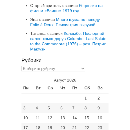
Старый зритель
к записи
Рецензия на
фильм «Воины» 1979 год.
Яна
к записи
Много шума по поводу
Folie à Deux. Психиатрия выручай!
Татьяна
к записи
Коломбо: Последний
салют командору \ Columbo: Last Salute
to the Commodore (1976) – реж. Патрик
Макгуэн
Рубрики
Рубрики
Август 2026
Пн
Вт
Ср
Чт
Пт
Сб
Вс
1
2
3
4
5
6
7
8
9
10
11
12
13
14
15
16
17
18
19
20
21
22
23