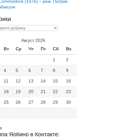
Commodore (1976) – реж. Патрик
Макгуэн
рики
ики
Август 2026
Вт
Ср
Чт
Пт
Сб
Вс
1
2
4
5
6
7
8
9
11
12
13
14
15
16
18
19
20
21
22
23
25
26
27
28
29
30
в
ппа ЯоКино в Контакте: