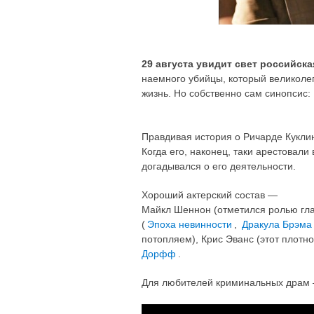
29 августа увидит свет российск
наемного убийцы, который великолеп
жизнь. Но собственно сам синопсис:
Правдивая история о Ричарде Кукли
Когда его, наконец, таки арестовали 
догадывался о его деятельности.
Хороший актерский состав —
Майкл Шеннон (отметился ролью гл
(
Эпоха невинности
,
Дракула Брэма
потопляем), Крис Эванс (этот плотн
Дорфф
.
Для любителей криминальных дра