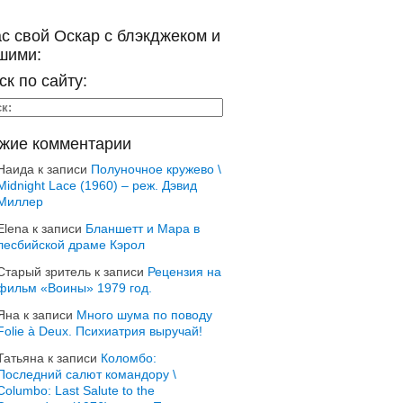
ас свой Оскар с блэкджеком и
шими:
ск по сайту:
жие комментарии
Наида
к записи
Полуночное кружево \
Midnight Lace (1960) – реж. Дэвид
Миллер
Elena
к записи
Бланшетт и Мара в
лесбийской драме Кэрол
Старый зритель
к записи
Рецензия на
фильм «Воины» 1979 год.
Яна
к записи
Много шума по поводу
Folie à Deux. Психиатрия выручай!
Татьяна
к записи
Коломбо:
Последний салют командору \
Columbo: Last Salute to the