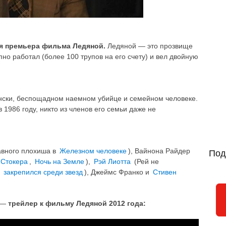
ая премьера фильма Ледяной.
Ледяной — это прозвище
но работал (более 100 трупов на его счету) и вел двойную
нски, беспощадном наемном убийце и семейном человеке.
в 1986 году, никто из членов его семьи даже не
авного плохиша в
Железном человеке
), Вайнона Райдер
Под
 Стокера
,
Ночь на Земле
),
Рэй Лиотта
(Рей не
о
закрепился среди звезд
), Джеймс Франко и
Стивен
м —
трейлер к фильму Ледяной 2012 года: