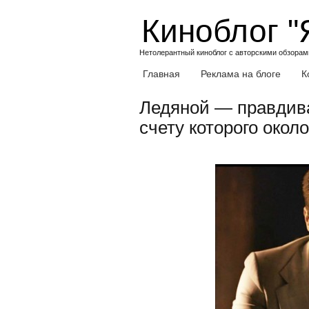
Skip
Киноблог "
to
content
Нетолерантный киноблог с авторскими обзорами
Главная
Реклама на блоге
К
Ледяной — правдива
счету которого около