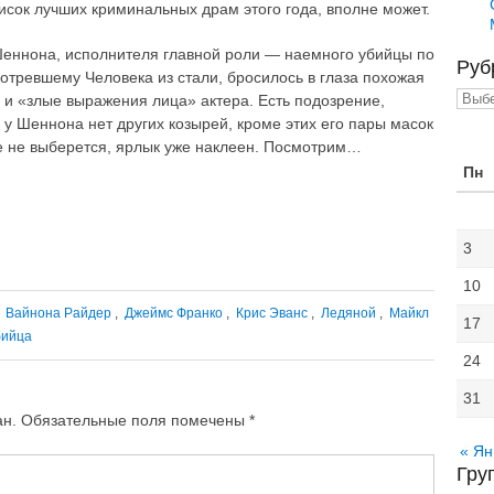
сок лучших криминальных драм этого года, вполне может.
еннона, исполнителя главной роли — наемного убийцы по
Руб
мотревшему Человека из стали, бросилось в глаза похожая
Рубр
 и «злые выражения лица» актера. Есть подозрение,
 у Шеннона нет других козырей, кроме этих его пары масок
же не выберется, ярлык уже наклеен. Посмотрим…
Пн
3
10
|
Вайнона Райдер
,
Джеймс Франко
,
Крис Эванс
,
Ледяной
,
Майкл
17
бийца
24
31
ан.
Обязательные поля помечены
*
« Ян
Гру