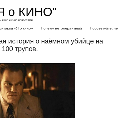
Я о КИНО"
 кино и кино новостями.
онтакты «Я о кино»
Почему нетолерантный
Посоветуйте, ч
я история о наёмном убийце на
 100 трупов.