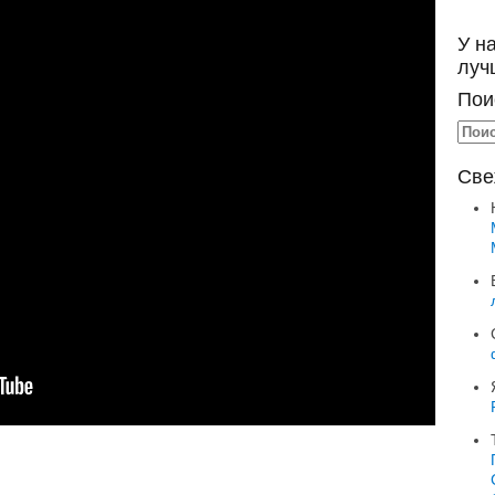
У н
луч
Пои
Све