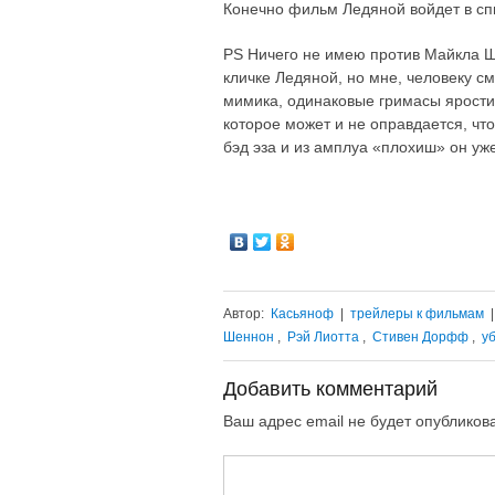
Конечно фильм Ледяной войдет в спи
PS Ничего не имею против Майкла Ш
кличке Ледяной, но мне, человеку с
мимика, одинаковые гримасы ярости
которое может и не оправдается, что
бэд эза и из амплуа «плохиш» он у
Автор:
Касьяноф
|
трейлеры к фильмам
Шеннон
,
Рэй Лиотта
,
Стивен Дорфф
,
у
Добавить комментарий
Ваш адрес email не будет опубликов