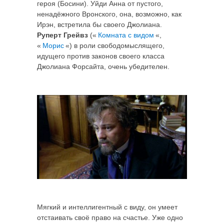
героя (Босини). Уйди Анна от пустого,
ненадёжного Вронского, она, возможно, как
Ирэн, встретила бы своего Джолиана.
Руперт Грейвз
(«
Комната с видом
«,
«
Морис
«) в роли свободомыслящего,
идущего против законов своего класса
Джолиана Форсайта, очень убедителен.
Мягкий и интеллигентный с виду, он умеет
отстаивать своё право на счастье. Уже одно