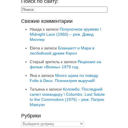
Поиск по сайту:
Свежие комментарии
Наида
к записи
Полуночное кружево \
Midnight Lace (1960) – реж. Дэвид
Миллер
Elena
к записи
Бланшетт и Мара в
лесбийской драме Кэрол
Старый зритель
к записи
Рецензия на
фильм «Воины» 1979 год.
Яна
к записи
Много шума по поводу
Folie à Deux. Психиатрия выручай!
Татьяна
к записи
Коломбо: Последний
салют командору \ Columbo: Last Salute
to the Commodore (1976) – реж. Патрик
Макгуэн
Рубрики
Рубрики