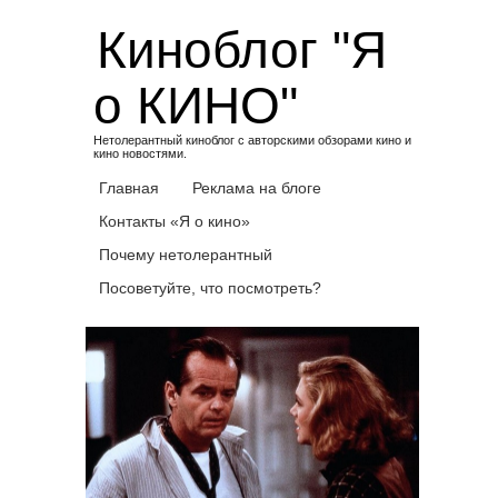
Skip
Киноблог "Я
to
content
о КИНО"
Нетолерантный киноблог с авторскими обзорами кино и
кино новостями.
Главная
Реклама на блоге
Контакты «Я о кино»
Почему нетолерантный
Посоветуйте, что посмотреть?