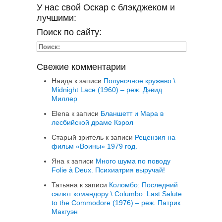
У нас свой Оскар с блэкджеком и
лучшими:
Поиск по сайту:
Свежие комментарии
Наида
к записи
Полуночное кружево \
Midnight Lace (1960) – реж. Дэвид
Миллер
Elena
к записи
Бланшетт и Мара в
лесбийской драме Кэрол
Старый зритель
к записи
Рецензия на
фильм «Воины» 1979 год.
Яна
к записи
Много шума по поводу
Folie à Deux. Психиатрия выручай!
Татьяна
к записи
Коломбо: Последний
салют командору \ Columbo: Last Salute
to the Commodore (1976) – реж. Патрик
Макгуэн