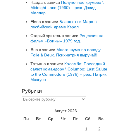
Наида
к записи
Полуночное кружево \
Midnight Lace (1960) – реж. Дэвид
Миллер
Elena
к записи
Бланшетт и Мара в
лесбийской драме Кэрол
Старый зритель
к записи
Рецензия на
фильм «Воины» 1979 год.
Яна
к записи
Много шума по поводу
Folie à Deux. Психиатрия выручай!
Татьяна
к записи
Коломбо: Последний
салют командору \ Columbo: Last Salute
to the Commodore (1976) – реж. Патрик
Макгуэн
Рубрики
Рубрики
Август 2026
Пн
Вт
Ср
Чт
Пт
Сб
Вс
1
2