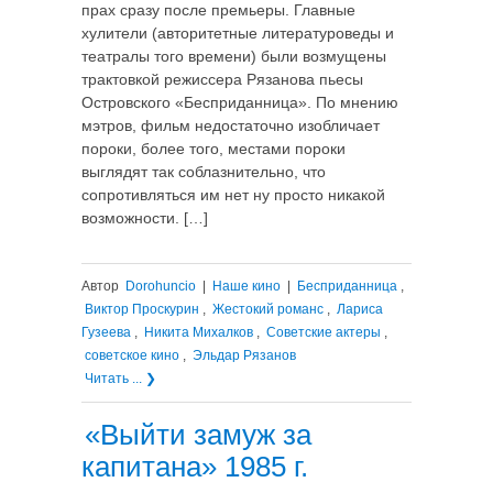
прах сразу после премьеры. Главные
хулители (авторитетные литературоведы и
театралы того времени) были возмущены
трактовкой режиссера Рязанова пьесы
Островского «Бесприданница». По мнению
мэтров, фильм недостаточно изобличает
пороки, более того, местами пороки
выглядят так соблазнительно, что
сопротивляться им нет ну просто никакой
возможности. […]
Автор
Dorohuncio
|
Наше кино
|
Бесприданница
,
Виктор Проскурин
,
Жестокий романс
,
Лариса
Гузеева
,
Никита Михалков
,
Советские актеры
,
советское кино
,
Эльдар Рязанов
Читать ... ❯
«Выйти замуж за
капитана» 1985 г.