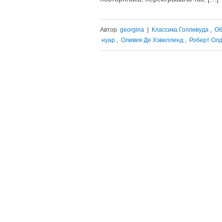
Автор
georgina
|
Классика Голливуда
,
Об
нуар
,
Оливия Де Хэвилленд
,
Роберт Ол