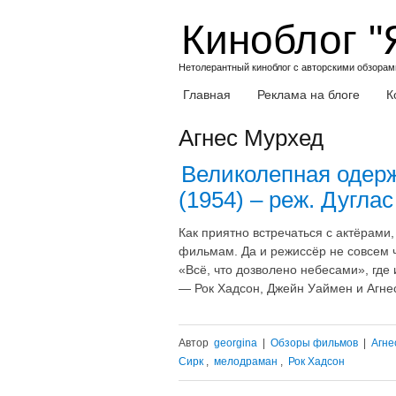
Skip
Киноблог "
to
content
Нетолерантный киноблог с авторскими обзорами
Главная
Реклама на блоге
К
Агнес Мурхед
Великолепная одерж
(1954) – реж. Дугла
Как приятно встречаться с актёрами
фильмам. Да и режиссёр не совсем ч
«Всё, что дозволено небесами», где
— Рок Хадсон, Джейн Уаймен и Агне
Автор
georgina
|
Обзоры фильмов
|
Агне
Сирк
,
мелодраман
,
Рок Хадсон