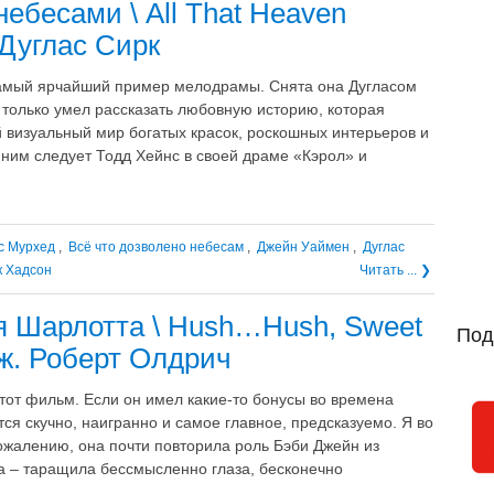
небесами \ All That Heaven
 Дуглас Сирк
самый ярчайший пример мелодрамы. Снята она Дугласом
 только умел рассказать любовную историю, которая
ой визуальный мир богатых красок, роскошных интерьеров и
ним следует Тодд Хейнс в своей драме «Кэрол» и
с Мурхед
,
Всё что дозволено небесам
,
Джейн Уаймен
,
Дуглас
к Хадсон
Читать ... ❯
 Шарлотта \ Hush…Hush, Sweet
Под
реж. Роберт Олдрич
этот фильм. Если он имел какие-то бонусы во времена
тся скучно, наигранно и самое главное, предсказуемо. Я во
сожалению, она почти повторила роль Бэби Джейн из
а – таращила бессмысленно глаза, бесконечно