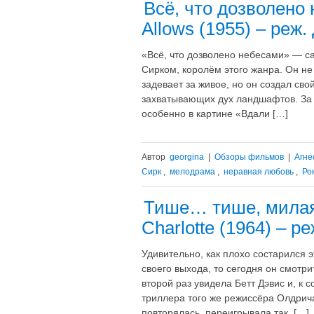
Всё, что дозволено 
Allows (1955) – реж.
«Всё, что дозволено небесами» — 
Сирком, королём этого жанра. Он не
задевает за живое, но он создал св
захватывающих дух ландшафтов. За 
особенно в картине «Вдали […]
Автор
georgina
|
Обзоры фильмов
|
Агне
Сирк
,
мелодрама
,
неравная любовь
,
Ро
Тише… тише, милая
Charlotte (1964) – 
Удивительно, как плохо состарился 
своего выхода, то сегодня он смотри
второй раз увидела Бетт Дэвис и, к 
триллера того же режиссёра Олдрич
повторялась, переигрывала так, […]