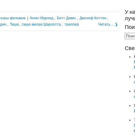
У н
луч
зоры фильмов
|
Агнес Мурхед
,
Бетт Дэвис
,
Джозеф Коттен
,
дрич
,
Тише...тише милая Шарлотта
,
триллер
Читать ... ❯
Пои
Све