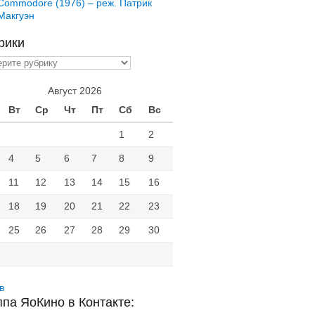
Commodore (1976) – реж. Патрик
Макгуэн
рики
ики
Август 2026
Вт
Ср
Чт
Пт
Сб
Вс
1
2
4
5
6
7
8
9
11
12
13
14
15
16
18
19
20
21
22
23
25
26
27
28
29
30
в
ппа ЯоКино в Контакте: