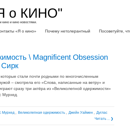
Я о КИНО"
 кино и кино новостями.
онтакты «Я о кино»
Почему нетолерантный
Посоветуйте, ч
имость \ Magnificent Obsession
с Сирк
, которые стали почти родными по многочисленным
ужой – смотрела его «Слова, написанные на ветру» и
 играют сразу три актёра из «Великолепной одержимости»
с Мурхед.
с Мурхед
,
Великолепная одержимость
,
Джейн Уаймен
,
Дуглас
Читать ... ❯