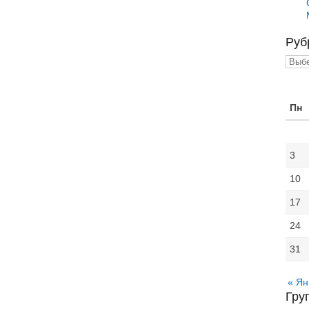
Руб
Рубр
Пн
3
10
17
24
31
« Ян
Гру