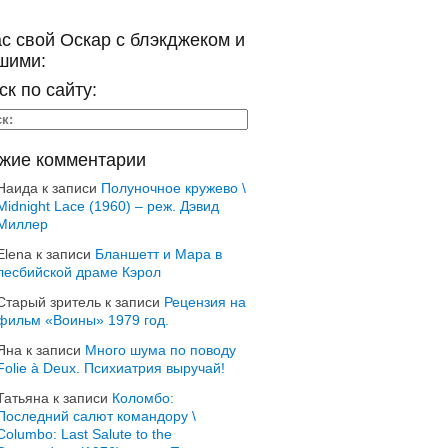
ас свой Оскар с блэкджеком и
шими:
ск по сайту:
жие комментарии
Наида
к записи
Полуночное кружево \
Midnight Lace (1960) – реж. Дэвид
Миллер
Elena
к записи
Бланшетт и Мара в
лесбийской драме Кэрол
Старый зритель
к записи
Рецензия на
фильм «Воины» 1979 год.
Яна
к записи
Много шума по поводу
Folie à Deux. Психиатрия выручай!
Татьяна
к записи
Коломбо:
Последний салют командору \
Columbo: Last Salute to the