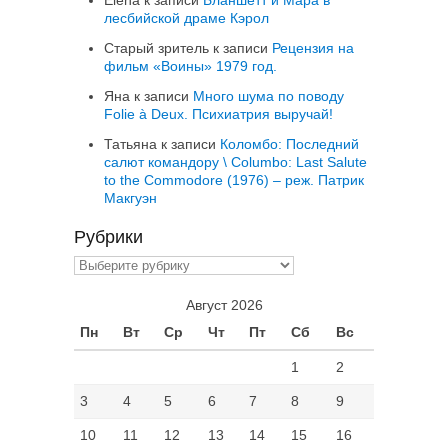
лесбийской драме Кэрол
Старый зритель
к записи
Рецензия на
фильм «Воины» 1979 год.
Яна
к записи
Много шума по поводу
Folie à Deux. Психиатрия выручай!
Татьяна
к записи
Коломбо: Последний
салют командору \ Columbo: Last Salute
to the Commodore (1976) – реж. Патрик
Макгуэн
Рубрики
Рубрики
Август 2026
Пн
Вт
Ср
Чт
Пт
Сб
Вс
1
2
3
4
5
6
7
8
9
10
11
12
13
14
15
16