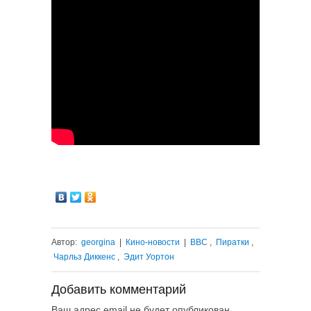
Автор:
georgina
|
Кино-новости
|
ВВС
,
Пиратки
,
Чарльз Диккенс
,
Эдит Уортон
Добавить комментарий
Ваш адрес email не будет опубликован.