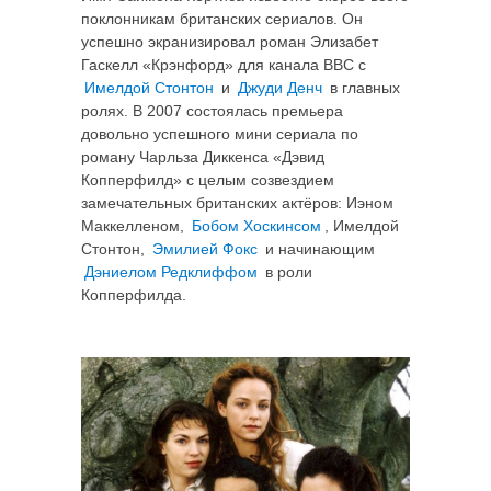
поклонникам британских сериалов. Он
успешно экранизировал роман Элизабет
Гаскелл «Крэнфорд» для канала ВВС с
Имелдой Стонтон
и
Джуди Денч
в главных
ролях.
В 2007 состоялась премьера
довольно успешного мини сериала по
роману Чарльза Диккенса «Дэвид
Копперфилд» с целым созвездием
замечательных британских актёров: Иэном
Маккелленом,
Бобом Хоскинсом
, Имелдой
Стонтон,
Эмилией Фокс
и начинающим
Дэниелом Редклиффом
в роли
Копперфилда.