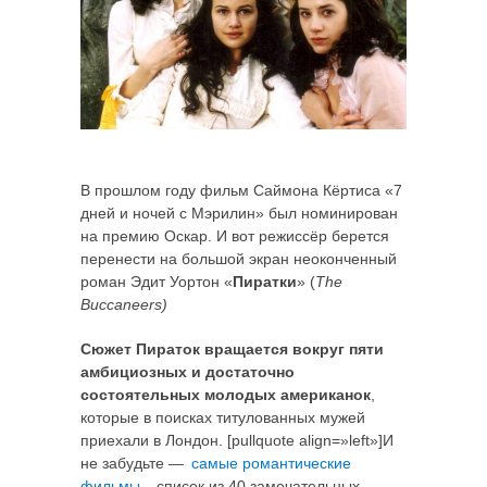
В прошлом году фильм Саймона Кёртиса «7
дней и ночей с Мэрилин» был номинирован
на премию Оскар. И вот режиссёр берется
перенести на большой экран неоконченный
роман Эдит Уортон «
Пиратки
» (
The
Buccaneers)
Сюжет Пираток вращается вокруг пяти
амбициозных и достаточно
состоятельных молодых американок
,
которые в поисках титулованных мужей
приехали в Лондон. [pullquote align=»left»]И
не забудьте —
самые романтические
фильмы
, список из 40 замечательных