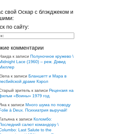
ас свой Оскар с блэкджеком и
шими:
ск по сайту:
жие комментарии
Наида
к записи
Полуночное кружево \
Midnight Lace (1960) – реж. Дэвид
Миллер
Elena
к записи
Бланшетт и Мара в
лесбийской драме Кэрол
Старый зритель
к записи
Рецензия на
фильм «Воины» 1979 год.
Яна
к записи
Много шума по поводу
Folie à Deux. Психиатрия выручай!
Татьяна
к записи
Коломбо:
Последний салют командору \
Columbo: Last Salute to the