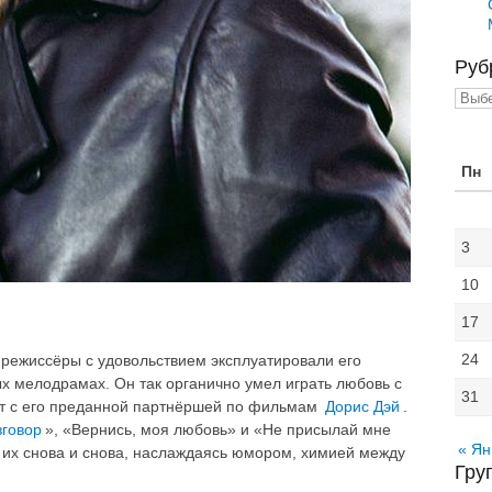
Руб
Рубр
Пн
3
10
17
24
и режиссёры с удовольствием эксплуатировали его
х мелодрамах. Он так органично умел играть любовь с
31
т с его преданной партнёршей по фильмам
Дорис Дэй
.
зговор
», «Вернись, моя любовь» и «Не присылай мне
« Ян
 их снова и снова, наслаждаясь юмором, химией между
Гру