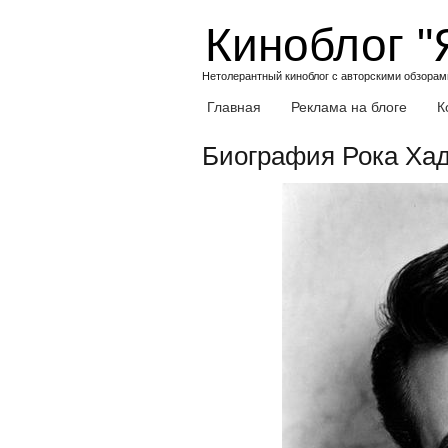
Skip
Киноблог "
to
content
Нетолерантный киноблог с авторскими обзорами
Главная
Реклама на блоге
К
Биография Рока Ха