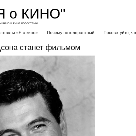
Я о КИНО"
 кино и кино новостями.
онтакты «Я о кино»
Почему нетолерантный
Посоветуйте, ч
дсона станет фильмом