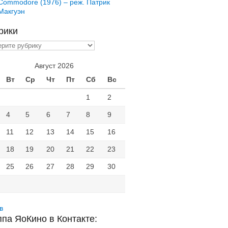
Commodore (1976) – реж. Патрик
Макгуэн
рики
ики
Август 2026
Вт
Ср
Чт
Пт
Сб
Вс
1
2
4
5
6
7
8
9
11
12
13
14
15
16
18
19
20
21
22
23
25
26
27
28
29
30
в
ппа ЯоКино в Контакте: