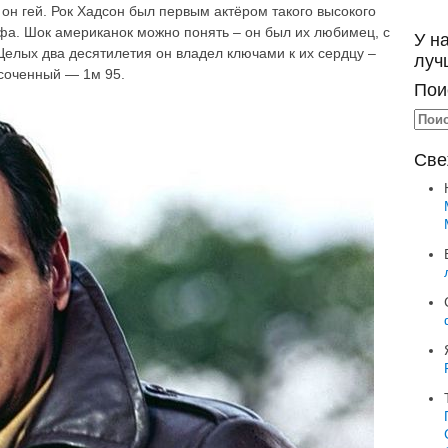
 он гей.
Рок Хадсон был первым актёром такого высокого
фа. Шок американок можно понять – он был их любимец, с
У н
Целых два десятилетия он владел ключами к их сердцу –
луч
соченный — 1м 95.
Пои
Све