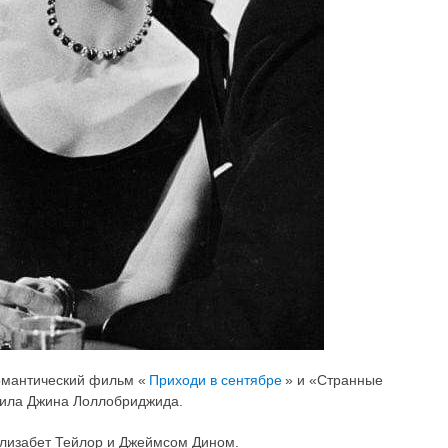
омантический фильм «
Приходи в сентябре
» и «Странные
упила Джина Лоллобриджида.
Элизабет Тейлор и Джеймсом Дином.