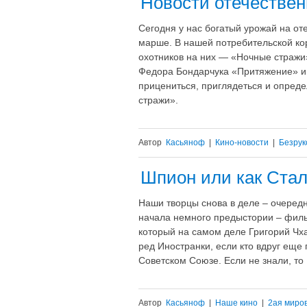
Новости отечестве
Сегодня у нас богатый урожай на о
марше. В нашей потребительской ко
охотников на них — «Ночные стражи»
Федора Бондарчука «Притяжение» и 
прицениться, приглядеться и опреде
стражи».
Автор
Касьяноф
|
Кино-новости
|
Безрук
Шпион или как Ста
Наши творцы снова в деле – очеред
начала немного предыстории – филь
который на самом деле Григорий Чха
ред Иностранки, если кто вдруг еще
Советском Союзе. Если не знали, то 
Автор
Касьяноф
|
Наше кино
|
2ая миро