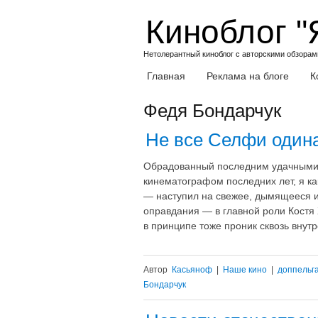
Skip
Киноблог "
to
content
Нетолерантный киноблог с авторскими обзорами
Главная
Реклама на блоге
К
Федя Бондарчук
Не все Селфи одина
Обрадованный последним удачными 
кинематографом последних лет, я ка
— наступил на свежее, дымящееся и
оправдания — в главной роли Костя 
в принципе тоже проник сквозь внут
Автор
Касьяноф
|
Наше кино
|
доппельг
Бондарчук