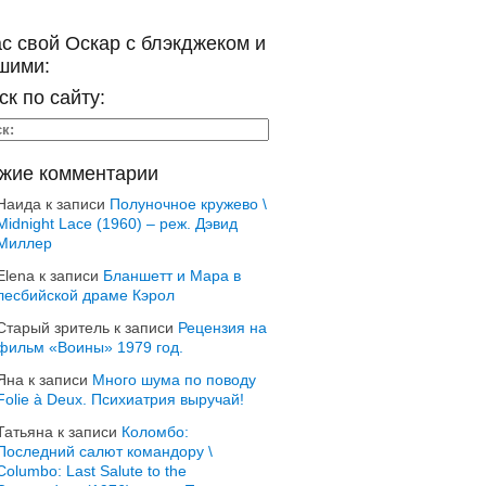
ас свой Оскар с блэкджеком и
шими:
ск по сайту:
жие комментарии
Наида
к записи
Полуночное кружево \
Midnight Lace (1960) – реж. Дэвид
Миллер
Elena
к записи
Бланшетт и Мара в
лесбийской драме Кэрол
Старый зритель
к записи
Рецензия на
фильм «Воины» 1979 год.
Яна
к записи
Много шума по поводу
Folie à Deux. Психиатрия выручай!
Татьяна
к записи
Коломбо:
Последний салют командору \
Columbo: Last Salute to the