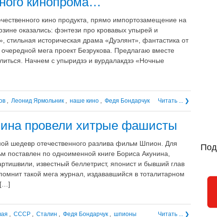
нного кинопрома…
течественного кино продукта, прямо импортозамещение на
рзине оказались: фэнтези про кровавых упырей и
, стильная историческая драма «Дуэлянт», фантастика от
очередной мега проект Безрукова. Предлагаю вместе
литься. Начнем с упыридзэ и вурдалакдзэ «Ночные
ов
,
Леонид Ярмольник
,
наше кино
,
Федя Бондарчук
Читать ... ❯
лина провели хитрые фашисты
ной шедевр отечественного разлива фильм Шпион. Для
Под
м поставлен по одноименной книге Бориса Акунина,
ртишвили, известный беллетрист, японист и бывший глав
 помнит такой мега журнал, издававшийся в тоталитарном
[…]
вая
,
СССР
,
Сталин
,
Федя Бондарчук
,
шпионы
Читать ... ❯