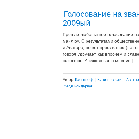
Голосование на зв
2009ый
Прошло любопытное голосование на
маил ру. С результатами обществен
и Аватара, но вот присутствие (не г
говоря удручает, как впрочем и слав
назовешь. А каково ваше мнение […]
Автор
Касьяноф
|
Кино-новости
|
Аватар
Федя Бондарчук