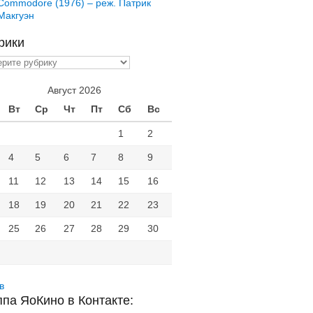
Commodore (1976) – реж. Патрик
Макгуэн
рики
ики
Август 2026
Вт
Ср
Чт
Пт
Сб
Вс
1
2
4
5
6
7
8
9
11
12
13
14
15
16
18
19
20
21
22
23
25
26
27
28
29
30
в
ппа ЯоКино в Контакте: