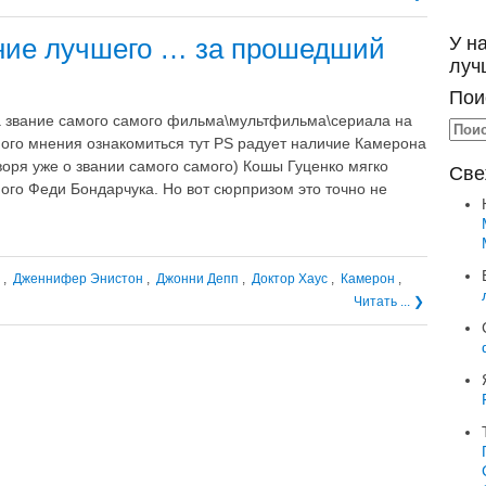
У н
ание лучшего … за прошедший
луч
Пои
 звание самого самого фильма\мультфильма\сериала на
ного мнения ознакомиться тут PS радует наличие Камерона
оворя уже о звании самого самого) Кошы Гуценко мягко
Све
ного Феди Бондарчука. Но вот сюрпризом это точно не
,
Дженнифер Энистон
,
Джонни Депп
,
Доктор Хаус
,
Камерон
,
Читать ... ❯