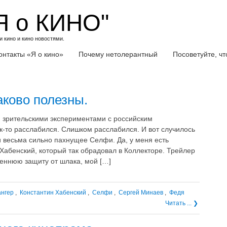
Я о КИНО"
 кино и кино новостями.
онтакты «Я о кино»
Почему нетолерантный
Посоветуйте, ч
ково полезны.
зрительскими экспериментами с российским
к-то расслабился. Слишком расслабился. И вот случилось
 весьма сильно пахнущее Селфи. Да, у меня есть
Хабенский, который так обрадовал в Коллекторе. Трейлер
реннюю защиту от шлака, мой […]
ангер
,
Константин Хабенский
,
Селфи
,
Сергей Минаев
,
Федя
Читать ... ❯