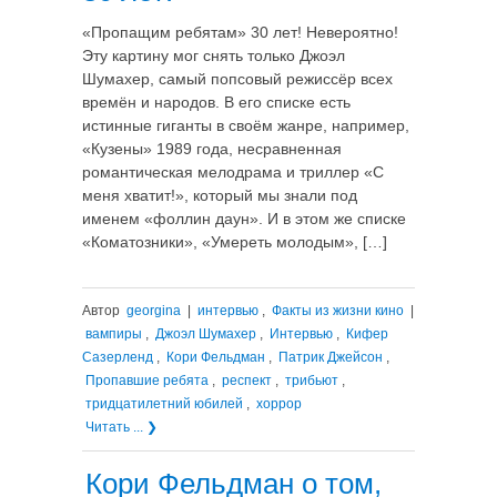
«Пропащим ребятам» 30 лет! Невероятно!
Эту картину мог снять только Джоэл
Шумахер, самый попсовый режиссёр всех
времён и народов. В его списке есть
истинные гиганты в своём жанре, например,
«Кузены» 1989 года, несравненная
романтическая мелодрама и триллер «С
меня хватит!», который мы знали под
именем «фоллин даун». И в этом же списке
«Коматозники», «Умереть молодым», […]
Автор
georgina
|
интервью
,
Факты из жизни кино
|
вампиры
,
Джоэл Шумахер
,
Интервью
,
Кифер
Сазерленд
,
Кори Фельдман
,
Патрик Джейсон
,
Пропавшие ребята
,
респект
,
трибьют
,
тридцатилетний юбилей
,
хоррор
Читать ... ❯
Кори Фельдман о том,