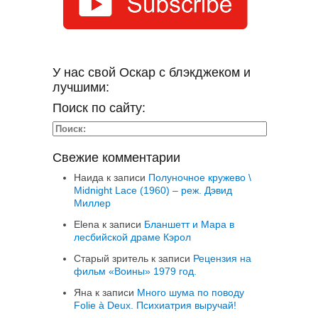
У нас свой Оскар с блэкджеком и
лучшими:
Поиск по сайту:
Свежие комментарии
Наида
к записи
Полуночное кружево \
Midnight Lace (1960) – реж. Дэвид
Миллер
Elena
к записи
Бланшетт и Мара в
лесбийской драме Кэрол
Старый зритель
к записи
Рецензия на
фильм «Воины» 1979 год.
Яна
к записи
Много шума по поводу
Folie à Deux. Психиатрия выручай!