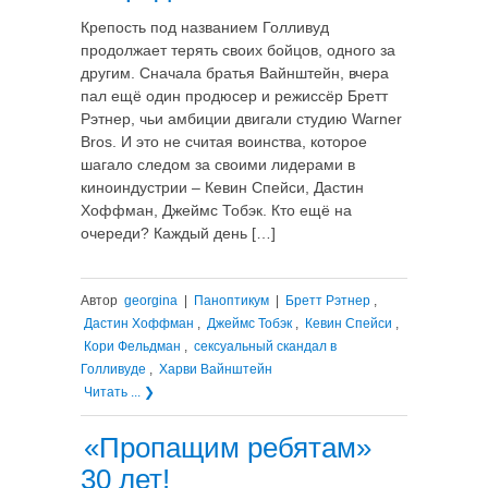
Крепость под названием Голливуд
продолжает терять своих бойцов, одного за
другим. Сначала братья Вайнштейн, вчера
пал ещё один продюсер и режиссёр Бретт
Рэтнер, чьи амбиции двигали студию Warner
Bros. И это не считая воинства, которое
шагало следом за своими лидерами в
киноиндустрии – Кевин Спейси, Дастин
Хоффман, Джеймс Тобэк. Кто ещё на
очереди? Каждый день […]
Автор
georgina
|
Паноптикум
|
Бретт Рэтнер
,
Дастин Хоффман
,
Джеймс Тобэк
,
Кевин Спейси
,
Кори Фельдман
,
сексуальный скандал в
Голливуде
,
Харви Вайнштейн
Читать ... ❯
«Пропащим ребятам»
30 лет!