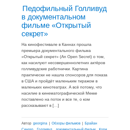
Педофильный Голливуд
в документальном
фильме «Открытый
секрет»
На кинофестивале в Каннах прошла
премьера документального фильма
«Открытый секрет» (An Open Secret) о том,
как насилуют несовершеннолетних актёров
голливудские работнички. Картина
практически не нашла спонсоров для показа
в США и пройдёт маленьким тиражом в
маленьких кинотеатрах. А всё потому, что
насилие в кинематографической Мекке
поставлено на поток и все те, о ком
рассказывают в […]
Автор
georgina
|
Обзоры фильмов
|
Брайан
Сингер
,
Голливуд
,
документальный фильм
,
Кори