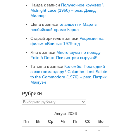
Наида
к записи
Полуночное кружево \
Midnight Lace (1960) – реж. Дэвид
Миллер
Elena
к записи
Бланшетт и Мара в
лесбийской драме Кэрол
Старый зритель
к записи
Рецензия на
фильм «Воины» 1979 год.
Яна
к записи
Много шума по поводу
Folie à Deux. Психиатрия выручай!
Татьяна
к записи
Коломбо: Последний
салют командору \ Columbo: Last Salute
to the Commodore (1976) – реж. Патрик
Макгуэн
Рубрики
Рубрики
Август 2026
Пн
Вт
Ср
Чт
Пт
Сб
Вс