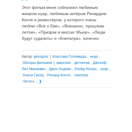
Этот фильм меня соблазнил любимым
жанром нуар, любимым актёром Ричардом
Конте и режиссёром, у которого очень
люблю «Всё о Еве», «Внезапно, прошлым
летом», «Призрак и миссис Мьюр», «Люди
будут судачить» и «Клепатра», конечно.
Автор
georgina
|
Классика Голливуда
,
нуар
,
Обзоры фильмов
|
амнезия
,
детектив
,
Джозеф
Лео Манкевич
,
Джон Ходиак
,
Ллойд Нолан
,
нуар
,
Нэнси Гуилд
,
Ричард Конте
,
триллер
Читать ... ❯