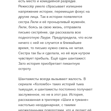
есть место и комедийной разрядке.
Режиссёр умело сбрасывает излишнее
напряжение истории, перемещая фокус на
другие лица. Так в истории появляется
сестра Лили и её пронырливый муженёк.
Лили, боясь за свою жизнь, отправила
письмо сестрёнке, где рассказала всю
подноготную Лаури. Предупредила, что если
ничего с ней не случится в ближайшее
время, то письмо нужно сжечь не читая.
Сестра так бы и сделала, но её муж нутром
чувствует прибыль. Ещё один шантажист.
Зато история приобретает пикантную
остроту.
Шантажисты всегда вызывают жалость. В
сериале «Коломбо» таких историй тьма
тьмущая, и шантажисты постоянно получают
заслуженное, но не в этот раз. История,
рассказанная в триллере «Шаги в тумане»
настолько неординарная, с такими
неожиданными поворотами, что и делает её