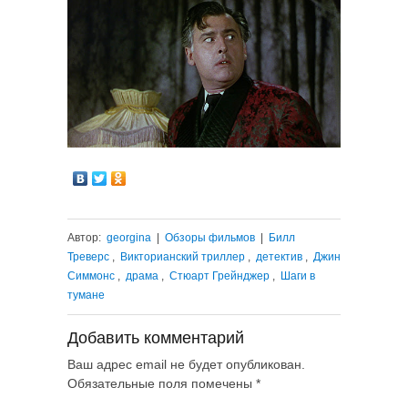
Автор:
georgina
|
Обзоры фильмов
|
Билл
Треверс
,
Викторианский триллер
,
детектив
,
Джин
Симмонс
,
драма
,
Стюарт Грейнджер
,
Шаги в
тумане
Добавить комментарий
Ваш адрес email не будет опубликован.
Обязательные поля помечены
*