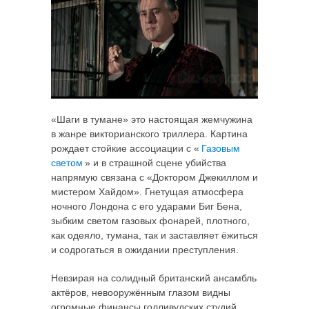
«Шаги в тумане» это настоящая жемчужина
в жанре викторианского триллера. Картина
рождает стойкие ассоциации с «
Газовым
светом
» и в страшной сцене убийства
напрямую связана с «Доктором Джекиллом и
мистером Хайдом». Гнетущая атмосфера
ночного Лондона с его ударами Биг Бена,
зыбким светом газовых фонарей, плотного,
как одеяло, тумана, так и заставляет ёжиться
и содрогаться в ожидании преступления.
Невзирая на солидный британский ансамбль
актёров, невооружённым глазом видны
огромные финансы голливудских студий.