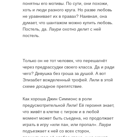
понятны его мотивы. По сути, они похожи,
хоть и люди разного круга. Но разве любовь
не уравнивает их в правах? Наивная, она
думает, что шантажом можно купить любовь.
Постель, да. Лаури охотно делит с ней
постель.
Только он не тот человек, что перешагнёт
через предрассудки своего класса. Да и ради
чего? Девушка без гроша за душой. А вот
Элизабет вожделенный трофей. Лили в этой
схеме досадное препятствие.
Как хороша Джин Симмонс в роли
предусмотрительной Лили! Её героиня знает,
что живёт в клетке с тигром и в любой
момент может быть съедена, но продолжает
играть в игру «или пан, или пропал». Лаури
подъезжает к ней со всех сторон,