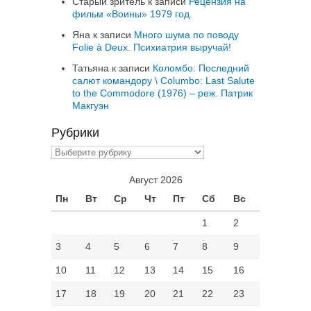
Старый зритель
к записи
Рецензия на
фильм «Воины» 1979 год.
Яна
к записи
Много шума по поводу
Folie à Deux. Психиатрия выручай!
Татьяна
к записи
Коломбо: Последний
салют командору \ Columbo: Last Salute
to the Commodore (1976) – реж. Патрик
Макгуэн
Рубрики
Рубрики
Август 2026
Пн
Вт
Ср
Чт
Пт
Сб
Вс
1
2
3
4
5
6
7
8
9
10
11
12
13
14
15
16
17
18
19
20
21
22
23