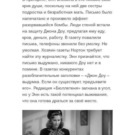
крик души, поскольку на ней две сестры
подростка и безработная мать. Письмо было
напечатано и произвело эффект
разорвавшейся бомбы. Люди стеной встали
на защиту Джона Доу, предлагая ему еду,
кров, деньги, работу. В газету повалили
письма, телефоны звонили без умолку. Не
умолкая. Хозяин газеты Нортон требует
найти эту журналистку. Энн признаётся, что
письмо выдумано, никакого Доу нет и в
помине. В газетах конкурентах
разоблачительные заголовки – «Джон Доу –
выдумка. Если он существует, предъявите
его». Редакция «Бюллетеня» загнана в угол,
но у Энн есть такой потенциал выживания,
что она готова драться за своё место.