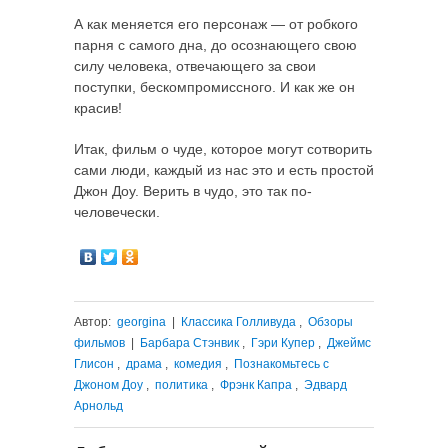
А как меняется его персонаж — от робкого
парня с самого дна, до осознающего свою
силу человека, отвечающего за свои
поступки, бескомпромиссного. И как же он
красив!
Итак, фильм о чуде, которое могут сотворить
сами люди, каждый из нас это и есть простой
Джон Доу. Верить в чудо, это так по-
человечески.
Автор:
georgina
|
Классика Голливуда
,
Обзоры
фильмов
|
Барбара Стэнвик
,
Гэри Купер
,
Джеймс
Глисон
,
драма
,
комедия
,
Познакомьтесь с
Джоном Доу
,
политика
,
Фрэнк Капра
,
Эдвард
Арнольд