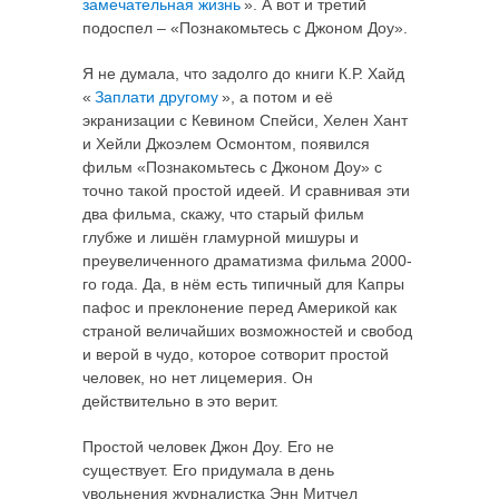
замечательная жизнь
». А вот и третий
подоспел – «Познакомьтесь с Джоном Доу».
Я не думала, что задолго до книги К.Р. Хайд
«
Заплати другому
», а потом и её
экранизации с Кевином Спейси, Хелен Хант
и Хейли Джоэлем Осмонтом, появился
фильм «Познакомьтесь с Джоном Доу» с
точно такой простой идеей. И сравнивая эти
два фильма, скажу, что старый фильм
глубже и лишён гламурной мишуры и
преувеличенного драматизма фильма 2000-
го года. Да, в нём есть типичный для Капры
пафос и преклонение перед Америкой как
страной величайших возможностей и свобод
и верой в чудо, которое сотворит простой
человек, но нет лицемерия. Он
действительно в это верит.
Простой человек Джон Доу. Его не
существует. Его придумала в день
увольнения журналистка Энн Митчел