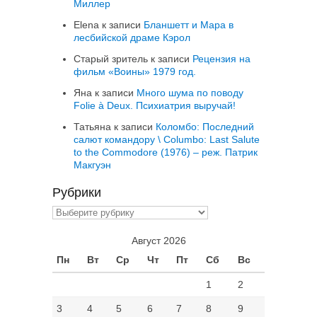
Миллер
Elena
к записи
Бланшетт и Мара в
лесбийской драме Кэрол
Старый зритель
к записи
Рецензия на
фильм «Воины» 1979 год.
Яна
к записи
Много шума по поводу
Folie à Deux. Психиатрия выручай!
Татьяна
к записи
Коломбо: Последний
салют командору \ Columbo: Last Salute
to the Commodore (1976) – реж. Патрик
Макгуэн
Рубрики
Рубрики
Август 2026
Пн
Вт
Ср
Чт
Пт
Сб
Вс
1
2
3
4
5
6
7
8
9