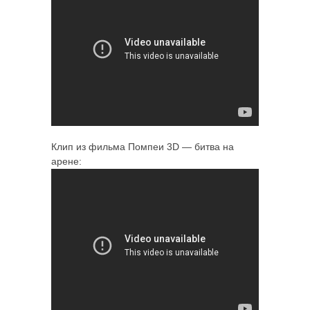
Клип из фильма Помпеи 3D — битва на
арене: