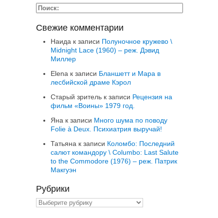
Свежие комментарии
Наида
к записи
Полуночное кружево \
Midnight Lace (1960) – реж. Дэвид
Миллер
Elena
к записи
Бланшетт и Мара в
лесбийской драме Кэрол
Старый зритель
к записи
Рецензия на
фильм «Воины» 1979 год.
Яна
к записи
Много шума по поводу
Folie à Deux. Психиатрия выручай!
Татьяна
к записи
Коломбо: Последний
салют командору \ Columbo: Last Salute
to the Commodore (1976) – реж. Патрик
Макгуэн
Рубрики
Рубрики