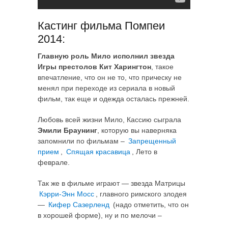
Кастинг фильма Помпеи
2014:
Главную роль Мило исполнил звезда
Игры престолов Кит Харингтон
, такое
впечатление, что он не то, что прическу не
менял при переходе из сериала в новый
фильм, так еще и одежда осталась прежней.
Любовь всей жизни Мило, Кассию сыграла
Эмили Браунинг
, которую вы наверняка
запомнили по фильмам –
Запрещенный
прием
,
Спящая красавица
, Лето в
феврале.
Так же в фильме играют — звезда Матрицы
Кэрри-Энн Мосс
, главного римского злодея
—
Кифер Сазерленд
(надо отметить, что он
в хорошей форме), ну и по мелочи –