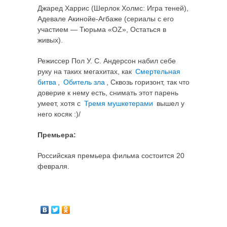
Джаред Харрис (Шерлок Холмс: Игра теней),
Адевале Акинойе-Агбаже (сериалы с его
участием — Тюрьма «ОZ», Остаться в
живых).
Режиссер Пол У. С. Андерсон набил себе
руку на таких мегахитах, как
Смертельная
битва
,
Обитель зла
, Сквозь горизонт, так что
доверие к нему есть, снимать этот парень
умеет, хотя с
Тремя мушкетерами
вышел у
него косяк :)/
Премьера:
Российская премьера фильма состоится 20
февраля.