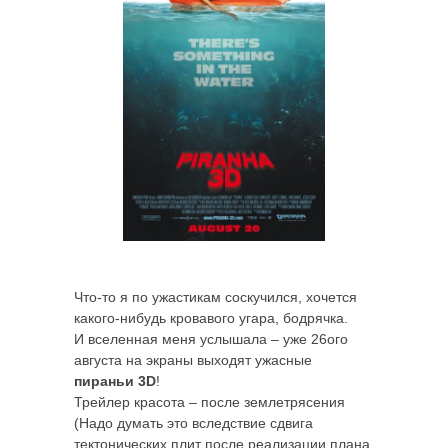
Что-то я по ужастикам соскучился, хочется
какого-нибудь кровавого угара, бодрячка.
И вселенная меня услышала – уже 26ого
августа на экраны выходят ужасные
пираньи 3D
!
Трейлер красота – после землетрясения
(Надо думать это вследствие сдвига
тектонических плит после реализации плана,