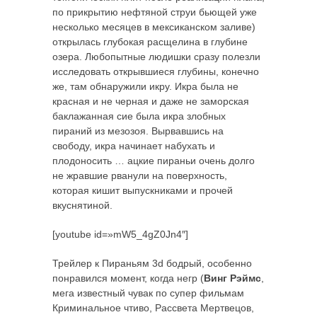
по прикрытию нефтяной струи бьющей уже
несколько месяцев в мексиканском заливе)
открылась глубокая расщелина в глубине
озера. Любопытные людишки сразу полезли
исследовать открывшиеся глубины, конечно
же, там обнаружили икру. Икра была не
красная и не черная и даже не заморская
баклажанная сие была икра злобных
пираний из мезозоя. Вырвавшись на
свободу, икра начинает набухать и
плодоносить … ацкие пираньи очень долго
не жравшие рванули на поверхность,
которая кишит выпускниками и прочей
вкуснятиной.
[youtube id=»mW5_4gZ0Jn4″]
Трейлер к Пираньям 3d бодрый, особенно
понравился момент, когда негр (
Винг Рэймс
,
мега известный чувак по супер фильмам
Криминальное чтиво, Рассвета Мертвецов,