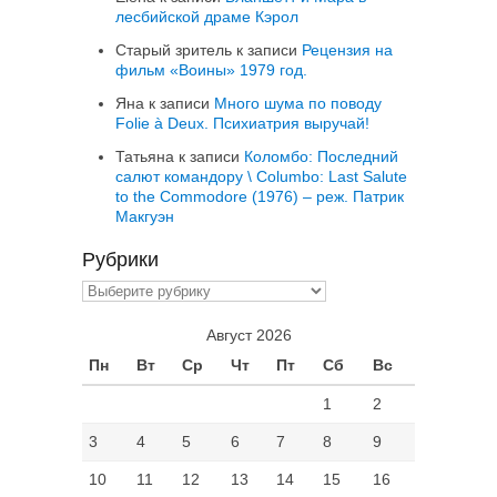
лесбийской драме Кэрол
Старый зритель
к записи
Рецензия на
фильм «Воины» 1979 год.
Яна
к записи
Много шума по поводу
Folie à Deux. Психиатрия выручай!
Татьяна
к записи
Коломбо: Последний
салют командору \ Columbo: Last Salute
to the Commodore (1976) – реж. Патрик
Макгуэн
Рубрики
Рубрики
Август 2026
Пн
Вт
Ср
Чт
Пт
Сб
Вс
1
2
3
4
5
6
7
8
9
10
11
12
13
14
15
16