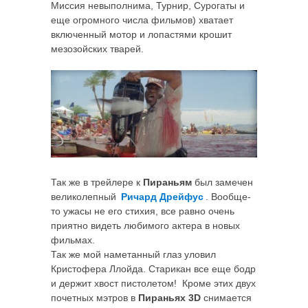
Миссия невыполнима, Турнир, Сурогаты и
еще огромного числа фильмов) хватает
включенный мотор и лопастями крошит
мезозойских тварей.
Так же в трейлере к
Пираньям
был замечен
великолепный
Ричард Дрейфус
. Вообще-
то ужасы не его стихия, все равно очень
приятно видеть любимого актера в новых
фильмах.
Так же мой наметанный глаз уловил
Кристофера Ллойда. Старикан все еще бодр
и держит хвост пистолетом! Кроме этих двух
почетных мэтров в
Пираньях 3D
снимается