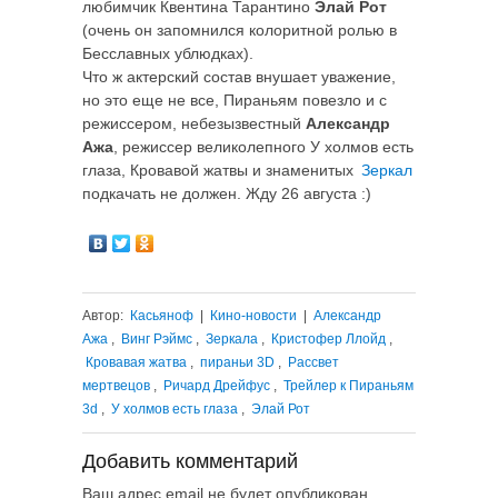
любимчик Квентина Тарантино
Элай Рот
(очень он запомнился колоритной ролью в
Бесславных ублюдках).
Что ж актерский состав внушает уважение,
но это еще не все, Пираньям повезло и с
режиссером, небезызвестный
Александр
Ажа
, режиссер великолепного У холмов есть
глаза, Кровавой жатвы и знаменитых
Зеркал
подкачать не должен. Жду 26 августа :)
Автор:
Касьяноф
|
Кино-новости
|
Александр
Ажа
,
Винг Рэймс
,
Зеркала
,
Кристофер Ллойд
,
Кровавая жатва
,
пираньи 3D
,
Рассвет
мертвецов
,
Ричард Дрейфус
,
Трейлер к Пираньям
3d
,
У холмов есть глаза
,
Элай Рот
Добавить комментарий
Ваш адрес email не будет опубликован.