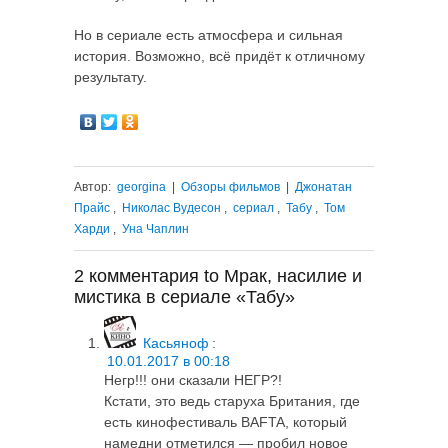
Но в сериале есть атмосфера и сильная
история. Возможно, всё придёт к отличному
результату.
Автор:
georgina
|
Обзоры фильмов
|
Джонатан
Прайс
,
Николас Вудесон
,
сериал
,
Табу
,
Том
Харди
,
Уна Чаплин
2 комментария to Мрак, насилие и
мистика в сериале «Табу»
Касьяноф
:
10.01.2017 в 00:18
Негр!!! они сказали НЕГР?!
Кстати, это ведь старуха Британия, где
есть кинофестиваль BAFTA, который
намедни отметился — пробил новое