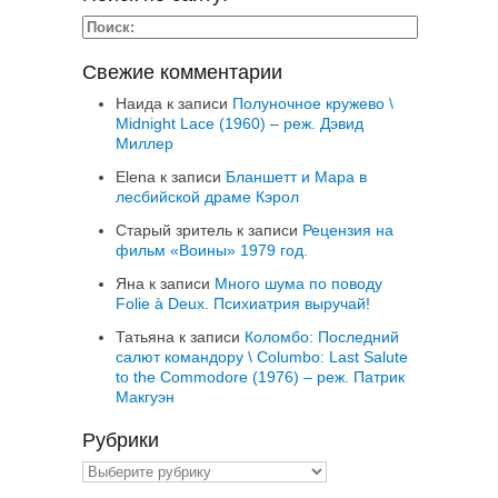
Свежие комментарии
Наида
к записи
Полуночное кружево \
Midnight Lace (1960) – реж. Дэвид
Миллер
Elena
к записи
Бланшетт и Мара в
лесбийской драме Кэрол
Старый зритель
к записи
Рецензия на
фильм «Воины» 1979 год.
Яна
к записи
Много шума по поводу
Folie à Deux. Психиатрия выручай!
Татьяна
к записи
Коломбо: Последний
салют командору \ Columbo: Last Salute
to the Commodore (1976) – реж. Патрик
Макгуэн
Рубрики
Рубрики