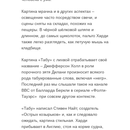
Картина мрачна и в других аспектах –
освещение часто посредством свечи, и
сцены сняты на складах, похожих на
пещеры. В чёрной шёлковой шляпе и
длинном, до самых щиколоток, пальто Харди
также легко разглядеть, как летучую мышь на
кладбище.
Картина «Табу» с лихвой отрабатывает своё
название – Джефферсон Холл в роли
порочного зятя Дилани произносит всякого
рода табуированные слова, включая «негр».
Последний раз мы слышали такое на канале
BBC от Балларда Беркли в сериале «Фолти-
Тауэрс» при совсем другом контексте.
«Табу» написал Стивен Найт, создатель
«Острых козырьков» и, как и следовало
ожидать, картина стильная. Харди
прибывает в Англию, стоя на корме судна,