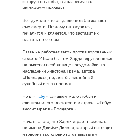
которую он любит, вышла замуж за
ничтожного человека.
Все думали, что он давно погиб и желают
ему смерти. Поэтому он хмурится,
печалится и клянётся, что заставит их
платить по счетам.
Разве не работает закон против ворованных
сюжетов? Если бы Том Харди вдруг женился
на рыжеволосой девице посудомойке, то
наследники Уинстона Грэма, автора
«Полдарка», подали бы чистейший
судебный иск за плагиат.
Но в «
Табу
» слишком мало любви и
слишком много жестокости и страха. «Табу»
вносит мрак в «Полдарка».
Начать с того, что Харди играет психопата
по имени Джеймс Дилани, который выглядит
и говорит так, словно готов вырвать у