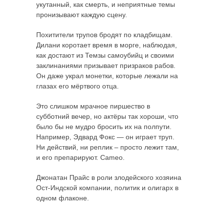
укутанный, как смерть, и неприятные темы
пронизывают каждую сцену.
Похитители трупов бродят по кладбищам.
Дилани коротает время в морге, наблюдая,
как достают из Темзы самоубийц и своими
заклинаниями призывает призраков рабов.
Он даже украл монетки, которые лежали на
глазах его мёртвого отца.
Это слишком мрачное пиршество в
субботний вечер, но актёры так хороши, что
было бы не мудро бросить их на полпути.
Например, Эдвард Фокс — он играет труп.
Ни действий, ни реплик – просто лежит там,
и его препарируют. Сameo.
Джонатан Прайс в роли злодейского хозяина
Ост-Индской компании, политик и олигарх в
одном флаконе.