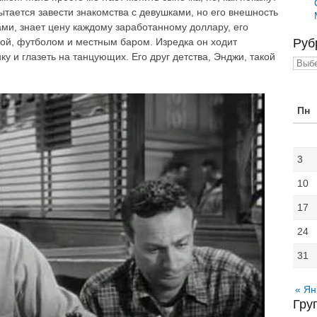
ытается завести знакомства с девушками, но его внешность
ами, знает цену каждому заработанному доллару, его
ой, футболом и местным баром. Изредка он ходит
Руб
ку и глазеть на танцующих. Его друг детства, Энджи, такой
Рубр
Пн
3
10
17
24
31
« Ян
Гру