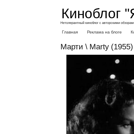
Skip
Киноблог "
to
content
Нетолерантный киноблог с авторскими обзорами
Главная
Реклама на блоге
К
Марти \ Marty (1955