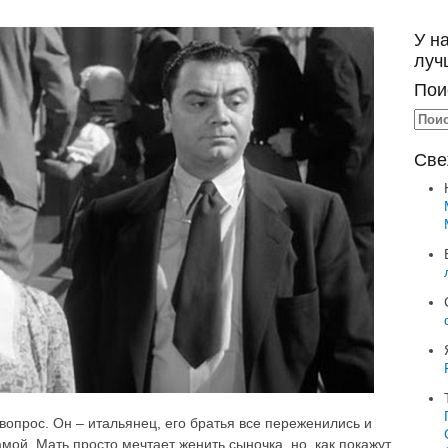
У н
луч
Пои
Све
 вопрос. Он – итальянец, его братья все переженились и
амой. Мать просто мечтает женить сыночка, но, как покажут