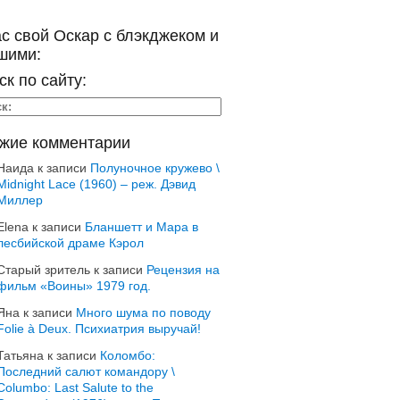
ас свой Оскар с блэкджеком и
шими:
ск по сайту:
жие комментарии
Наида
к записи
Полуночное кружево \
Midnight Lace (1960) – реж. Дэвид
Миллер
Elena
к записи
Бланшетт и Мара в
лесбийской драме Кэрол
Старый зритель
к записи
Рецензия на
фильм «Воины» 1979 год.
Яна
к записи
Много шума по поводу
Folie à Deux. Психиатрия выручай!
Татьяна
к записи
Коломбо:
Последний салют командору \
Columbo: Last Salute to the