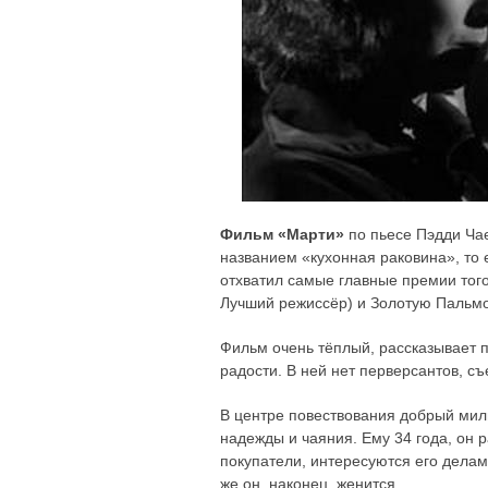
Фильм «Марти»
по пьесе Пэдди Ча
названием «кухонная раковина», то 
отхватил самые главные премии тог
Лучший режиссёр) и Золотую Пальмо
Фильм очень тёплый, рассказывает 
радости. В ней нет перверсантов, съ
В центре повествования добрый мил
надежды и чаяния. Ему 34 года, он 
покупатели, интересуются его делам
же он, наконец, женится.