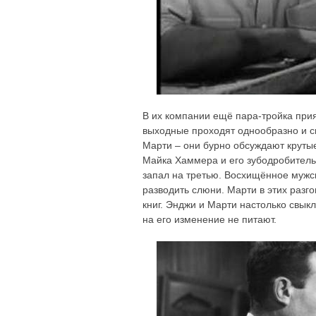
В их компании ещё пара-тройка прия
выходные проходят однообразно и с
Марти – они бурно обсуждают круты
Майка Хаммера и его зубодробитель
запал на третью. Восхищённое мужск
разводить слюни. Марти в этих разгов
книг. Энджи и Марти настолько свык
на его изменение не питают.