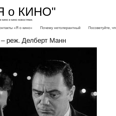
Я о КИНО"
 кино и кино новостями.
онтакты «Я о кино»
Почему нетолерантный
Посоветуйте, ч
) – реж. Делберт Манн