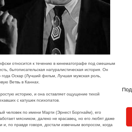
ефски относится к течению в кинематографе под смешным
есть, бытописательская натуралистическая история. Он
о года Оскар (Лучший фильм, Лучшая мужская роль,
вую Ветвь в Каннах.
Под
простую историю, и она оставляет ощущение тихой
ехавших с катушек психопатов.
ый человек по имени Марти (Эрнест Боргнайм), его
работает мясником, далеко не красавец, но его любят даже
и и, по правде говоря, достали извечным вопросом, когда