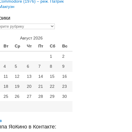
Commodore (1976) – реж. Патрик
Макгуэн
рики
ики
Август 2026
Вт
Ср
Чт
Пт
Сб
Вс
1
2
4
5
6
7
8
9
11
12
13
14
15
16
18
19
20
21
22
23
25
26
27
28
29
30
в
ппа ЯоКино в Контакте: