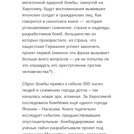
мегатонной ядерной бомбы, скинутой на
Хиросиму, будут воспоминания выживших
японских солдат и гражданских лиц. Как
говорится в синопсисе книги — история
устанавливает сомнения, страхи и надежды
разработчиков бомб, большинство из
которых произрастало из страха, что
нацистская Германия успеет закончить
проект первой (именно эта фраза вызывает
больше всего вопросов — уж не попытка ли
это оправдать это преступление против
человечества?)…
Сброс бомбы привёл к гибели 300 тысяч
людей и сожжению города дотла – так
началась новая эра, атомная. За Хиросимой
последовала бомбёжка ещё одного города
Японии – Нагасака. Книга тщательно
исследует события, предшествовавшие
опустошительным бомбардировкам: как
учёные тайно разрабатывали проект под