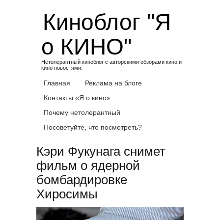
Skip
Киноблог "Я
to
content
о КИНО"
Нетолерантный киноблог с авторскими обзорами кино и
кино новостями.
Главная
Реклама на блоге
Контакты «Я о кино»
Почему нетолерантный
Посоветуйте, что посмотреть?
Кэри Фукунага снимет
фильм о ядерной
бомбардировке
Хиросимы