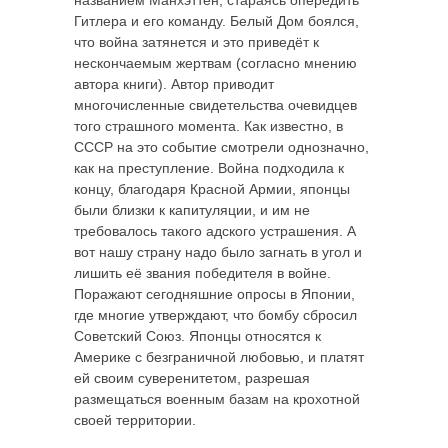
названием Манхэттен, стараясь опередить
Гитлера и его команду. Белый Дом боялся,
что война затянется и это приведёт к
нескончаемым жертвам (согласно мнению
автора книги). Автор приводит
многочисленные свидетельства очевидцев
того страшного момента. Как известно, в
СССР на это событие смотрели однозначно,
как на преступление. Война подходила к
концу, благодаря Красной Армии, японцы
были близки к капитуляции, и им не
требовалось такого адского устрашения. А
вот нашу страну надо было загнать в угол и
лишить её звания победителя в войне.
Поражают сегодняшние опросы в Японии,
где многие утверждают, что бомбу сбросил
Советский Союз. Японцы относятся к
Америке с безграничной любовью, и платят
ей своим суверенитетом, разрешая
размещаться военным базам на крохотной
своей территории.