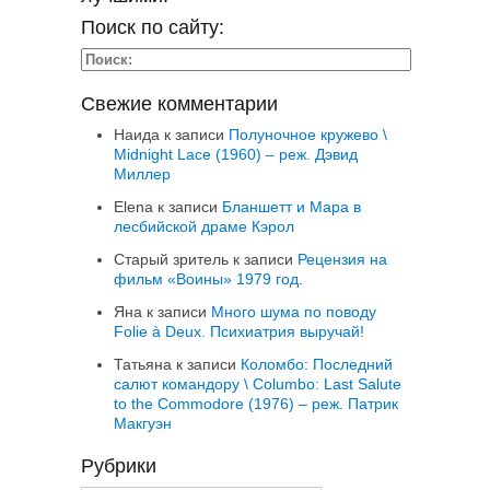
Поиск по сайту:
Свежие комментарии
Наида
к записи
Полуночное кружево \
Midnight Lace (1960) – реж. Дэвид
Миллер
Elena
к записи
Бланшетт и Мара в
лесбийской драме Кэрол
Старый зритель
к записи
Рецензия на
фильм «Воины» 1979 год.
Яна
к записи
Много шума по поводу
Folie à Deux. Психиатрия выручай!
Татьяна
к записи
Коломбо: Последний
салют командору \ Columbo: Last Salute
to the Commodore (1976) – реж. Патрик
Макгуэн
Рубрики