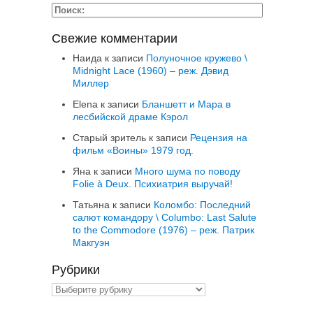
Свежие комментарии
Наида
к записи
Полуночное кружево \
Midnight Lace (1960) – реж. Дэвид
Миллер
Elena
к записи
Бланшетт и Мара в
лесбийской драме Кэрол
Старый зритель
к записи
Рецензия на
фильм «Воины» 1979 год.
Яна
к записи
Много шума по поводу
Folie à Deux. Психиатрия выручай!
Татьяна
к записи
Коломбо: Последний
салют командору \ Columbo: Last Salute
to the Commodore (1976) – реж. Патрик
Макгуэн
Рубрики
Рубрики