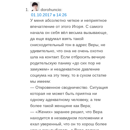
dorohuncio
:
01.10.2017 в 14:26
У меня абсолютно четкое и неприятное
впечатление от этого Игоря. С самого
начала он себя вёл весьма вызывающе,
да еще вздумал взять такой
снисходительный тон в адрес Веры, не
удивительно, что она не очень охотно
шла на контакт. Если отбросить вечную
родительскую панику «до сих пор не
замужем» и неадекватное давление
социума на эту тему, то в сухом остатке
мы имеем:
— Откровенное сводничество. Ситуация
которая не может быть приятна ни
одному адекватному человеку, а тем
более такой женщине как Вера;
— «Жених» заранее решил, что Вера
находится в незавидном положении и
ехал уверенный, что он то хорош более
чем и ему выбирать, а Вера должна