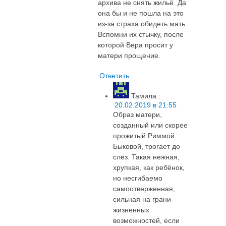
архива не снять жильё. Да
она бы и не пошла на это
из-за страха обидеть мать.
Вспомни их стычку, после
которой Вера просит у
матери прощение.
Ответить
Тамила.
:
20.02.2019 в 21:55
Образ матери,
созданный или скорее
прожитый Риммой
Быковой, трогает до
слёз. Такая нежная,
хрупкая, как ребёнок,
но несгибаемо
самоотверженная,
сильная на грани
жизненных
возможностей, если