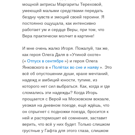
мощной актрисы Маргариты Тереховой,
умеющей малыми средствами передать
бездну чувств и эмоций своей героини. Я
постоянно ощущала, как интенсивно
работает ум и сердце Веры, при том, что
Вера практически молчит в картине!
И мне очень жалко Игоря. Пожалуй, так же,
как героя Олега Даля в «Утиной охоте»
(«
Отпуск в сентябре
») и героя Олега
Янковского в «
Полётах во сне и наяву
». Это
всё об опустошении души, крахе мечтаний,
надежд и амбиций юности, тупике, из
которого нет сил выбраться. Как, когда и где
сломались эти надежды? Когда Игорь
прощается с Верой на Московском вокзале,
уезжая на дневном поезде, ещё ждёшь, что
он спрыгнет с подножки поезда, бросится к
ней и растормошит её сомнения, заставит
верить, что всё у них будет. Только слишком
грустные у Гафта для этого глаза, слишком