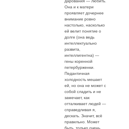
дарования — любить.
Она и к матери
проявляет дочернее
внимание ровно
настолько, насколько
ей велит понятие о
долге (она ведь
интеллектуально
развита,
интеллигентна) —
гены коренной
петербурженки.
Педантичная
холодность мешает
ей, но она не может с
собой сладить и не
замечает, как
отталкивает людей —
справедливая я,
дескать. Значит, всё
правильно. Может
быть, только очень