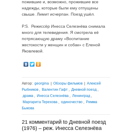
пожившие и, возможно, прожившие все
надежды, которые были ему отпущены
свыше. Лимит исчерпан. Поезд ушёл.
P.S. Режиссёр Инесса Селезнёва снимала
много для телевидения. Я смотрела её
потрясающую драму «Воспитание
жестокости у женщин и собак» с Еленой
Яковлевой.
Автор:
georgina
|
Обзоры фильмов
|
Алексей
Рыбников
,
Валентин Гафт
,
Дневной поезд
,
драма
,
Инесса Селезнёва
,
Ленинград
,
Маргарита Терехова
,
одиночество
,
Римма
Быкова
21 комментарий to Дневной поезд
(1976) – реж. Инесса Селезнёва