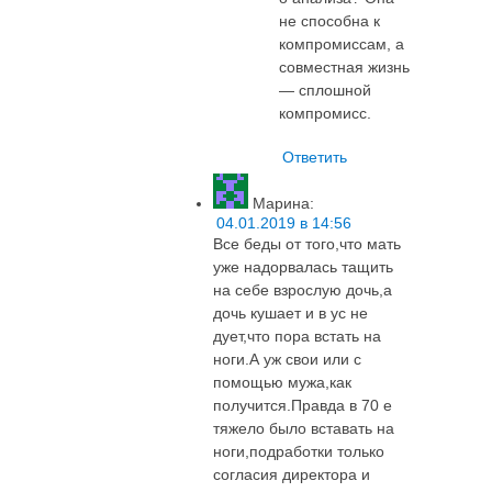
не способна к
компромиссам, а
совместная жизнь
— сплошной
компромисс.
Ответить
Марина
:
04.01.2019 в 14:56
Все беды от того,что мать
уже надорвалась тащить
на себе взрослую дочь,а
дочь кушает и в ус не
дует,что пора встать на
ноги.А уж свои или с
помощью мужа,как
получится.Правда в 70 е
тяжело было вставать на
ноги,подработки только
согласия директора и