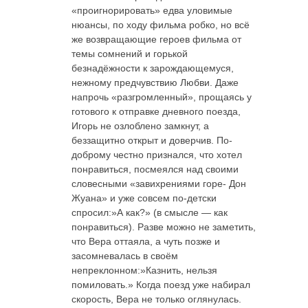
«проигнорировать» едва уловимые
нюансы, по ходу фильма робко, но всё
же возвращающие героев фильма от
темы сомнений и горькой
безнадёжности к зарождающемуся,
нежному предчувствию Любви. Даже
напрочь «разгромленный», прощаясь у
готового к отправке дневного поезда,
Игорь не озлоблено замкнут, а
беззащитно открыт и доверчив. По-
доброму честно признался, что хотел
понравиться, посмеялся над своими
словесными «завихрениями горе- Дон
Жуана» и уже совсем по-детски
спросил:»А как?» (в смысле — как
понравиться). Разве можно не заметить,
что Вера оттаяла, а чуть позже и
засомневалась в своём
непреклонном:»Казнить, нельзя
помиловать.» Когда поезд уже набирал
скорость, Вера не только оглянулась.