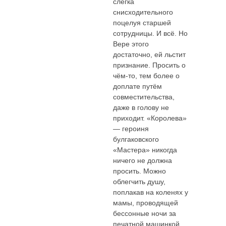
слегка
снисходительного
поцелуя старшей
сотрудницы. И всё. Но
Вере этого
достаточно, ей льстит
признание. Просить о
чём-то, тем более о
доплате путём
совместительства,
даже в голову не
приходит. «Королева»
— героиня
булгаковского
«Мастера» никогда
ничего не должна
просить. Можно
облегчить душу,
поплакав на коленях у
мамы, проводящей
бессонные ночи за
печатной машинкой,