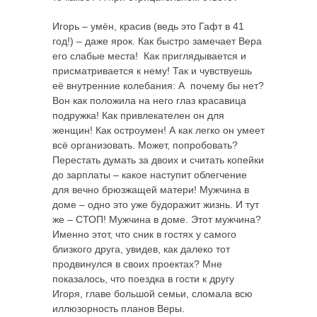
Игорь – умён, красив (ведь это Гафт в 41
год!) – даже ярок. Как быстро замечает Вера
его слабые места! Как приглядывается и
присматривается к нему! Так и чувствуешь
её внутренние колебания: А почему бы нет?
Вон как положила на него глаз красавица
подружка! Как привлекателен он для
женщин! Как остроумен! А как легко он умеет
всё организовать. Может, попробовать?
Перестать думать за двоих и считать копейки
до зарплаты – какое наступит облегчение
для вечно брюзжащей матери! Мужчина в
доме – одно это уже будоражит жизнь. И тут
же – СТОП! Мужчина в доме. Этот мужчина?
Именно этот, что сник в гостях у самого
близкого друга, увидев, как далеко тот
продвинулся в своих проектах? Мне
показалось, что поездка в гости к другу
Игоря, главе большой семьи, сломала всю
иллюзорность планов Веры.