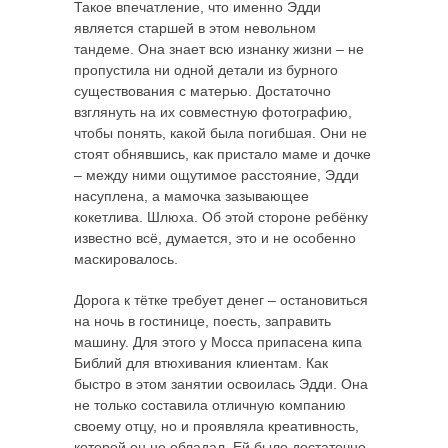
Такое впечатление, что именно Эдди
является старшей в этом невольном
тандеме. Она знает всю изнанку жизни – не
пропустила ни одной детали из бурного
существования с матерью. Достаточно
взглянуть на их совместную фотографию,
чтобы понять, какой была погибшая. Они не
стоят обнявшись, как пристало маме и дочке
– между ними ощутимое расстояние, Эдди
насуплена, а мамочка зазывающее
кокетлива. Шлюха. Об этой стороне ребёнку
известно всё, думается, это и не особенно
маскировалось.
Дорога к тётке требует денег – остановиться
на ночь в гостинице, поесть, заправить
машину. Для этого у Мосса припасена кипа
Библий для втюхивания клиентам. Как
быстро в этом занятии освоилась Эдди. Она
не только составила отличную компанию
своему отцу, но и проявляла креативность,
которой он не обладал. Ей было достаточно