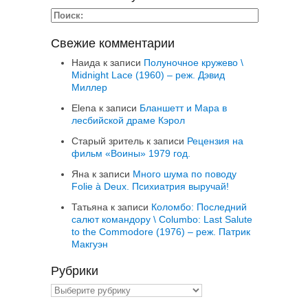
Свежие комментарии
Наида
к записи
Полуночное кружево \
Midnight Lace (1960) – реж. Дэвид
Миллер
Elena
к записи
Бланшетт и Мара в
лесбийской драме Кэрол
Старый зритель
к записи
Рецензия на
фильм «Воины» 1979 год.
Яна
к записи
Много шума по поводу
Folie à Deux. Психиатрия выручай!
Татьяна
к записи
Коломбо: Последний
салют командору \ Columbo: Last Salute
to the Commodore (1976) – реж. Патрик
Макгуэн
Рубрики
Рубрики