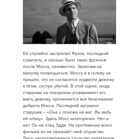
Её случайно застрелил Фрэнк, последний
сожитель, и сколько было таких фрэнков
после Мосса, неизвестно. Заскочив на
минутку попрощаться, Моссу и в голову не
пришло, что он согласится подвезти девочку
к тётке, сестре убитой. В этой сцене, когда
старушки на похоронах уговаривают его
взять девочку, проявляется вся безотказная
доброта Мосса. Последний аргумент
старушек – «
Она и похожа на вас. Вы ведь
её отец
». Здесь Мосс категоричен. Нет и
нет. Он не отец Эдди. На протяжении всего
фильма он не признаёт своё отцовство.
Лишь неопровержимое сходство характеров