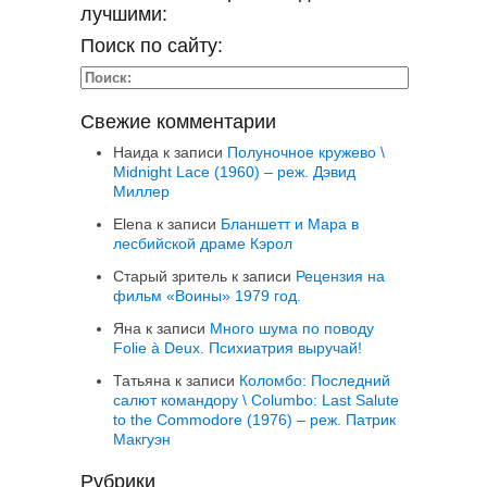
лучшими:
Поиск по сайту:
Свежие комментарии
Наида
к записи
Полуночное кружево \
Midnight Lace (1960) – реж. Дэвид
Миллер
Elena
к записи
Бланшетт и Мара в
лесбийской драме Кэрол
Старый зритель
к записи
Рецензия на
фильм «Воины» 1979 год.
Яна
к записи
Много шума по поводу
Folie à Deux. Психиатрия выручай!
Татьяна
к записи
Коломбо: Последний
салют командору \ Columbo: Last Salute
to the Commodore (1976) – реж. Патрик
Макгуэн
Рубрики