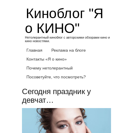
Skip
Киноблог "Я
to
content
о КИНО"
Нетолерантный киноблог с авторскими обзорами кино и
кино новостями.
Главная
Реклама на блоге
Контакты «Я о кино»
Почему нетолерантный
Посоветуйте, что посмотреть?
Сегодня праздник у
девчат…