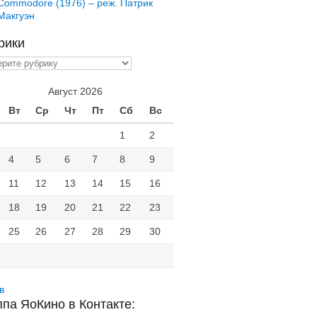
Commodore (1976) – реж. Патрик
Макгуэн
рики
ики
Август 2026
Вт
Ср
Чт
Пт
Сб
Вс
1
2
4
5
6
7
8
9
11
12
13
14
15
16
18
19
20
21
22
23
25
26
27
28
29
30
в
ппа ЯоКино в Контакте: