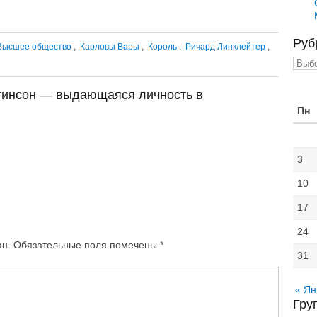
Руб
Высшее общество
,
Карловы Вары
,
Король
,
Ричард Линклейтер
,
Рубр
ттинсон — выдающаяся личность в
Пн
3
10
17
24
ан.
Обязательные поля помечены
*
31
« Ян
Гру