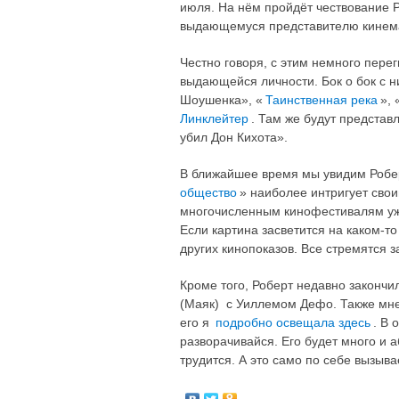
июля. На нём пройдёт чествование Р
выдающемуся представителю кинем
Честно говоря, с этим немного перег
выдающейся личности. Бок о бок с н
Шоушенка», «
Таинственная река
»,
Линклейтер
. Там же будут представ
убил Дон Кихота».
В ближайшее время мы увидим Роберт
общество
» наиболее интригует сво
многочисленным кинофестивалям уже 
Если картина засветится на каком-т
других кинопоказов. Все стремятся з
Кроме того, Роберт недавно закончил
(Маяк) с Уиллемом Дефо. Также мне
его я
подробно освещала здесь
. В 
разворачивайся. Его будет много и а
трудится. А это само по себе вызыва