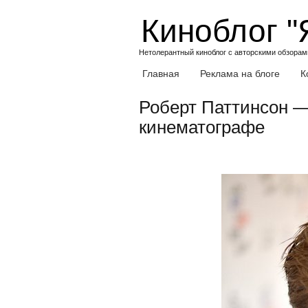
Skip
Киноблог "
to
content
Нетолерантный киноблог с авторскими обзорами
Главная
Реклама на блоге
К
Роберт Паттинсон 
кинематографе