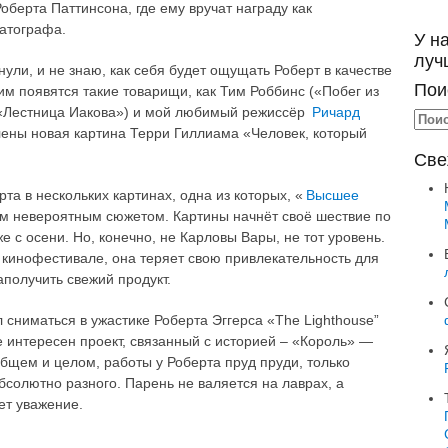
оберта Паттинсона, где ему вручат награду как
атографа.
У н
луч
нули, и не знаю, как себя будет ощущать Роберт в качестве
Пои
им появятся такие товарищи, как Тим Роббинс («Побег из
 «Лестница Иакова») и мой любимый режиссёр
Ричард
лены новая картина Терри Гиллиама «Человек, который
Све
а в нескольких картинах, одна из которых, «
Высшее
им невероятным сюжетом. Картины начнёт своё шествие по
с осени. Но, конечно, не Карловы Вары, не тот уровень.
о кинофестивале, она теряет свою привлекательность для
аполучить свежий продукт.
 сниматься в ужастике Роберта Эггерса «The Lighthouse”
 интересен проект, связанный с историей – «Король» —
общем и целом, работы у Роберта пруд пруди, только
бсолютно разного. Парень не валяется на лаврах, а
ет уважение.