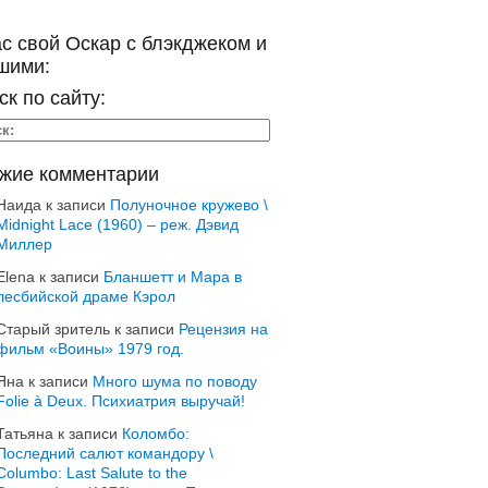
ас свой Оскар с блэкджеком и
шими:
ск по сайту:
жие комментарии
Наида
к записи
Полуночное кружево \
Midnight Lace (1960) – реж. Дэвид
Миллер
Elena
к записи
Бланшетт и Мара в
лесбийской драме Кэрол
Старый зритель
к записи
Рецензия на
фильм «Воины» 1979 год.
Яна
к записи
Много шума по поводу
Folie à Deux. Психиатрия выручай!
Татьяна
к записи
Коломбо:
Последний салют командору \
Columbo: Last Salute to the