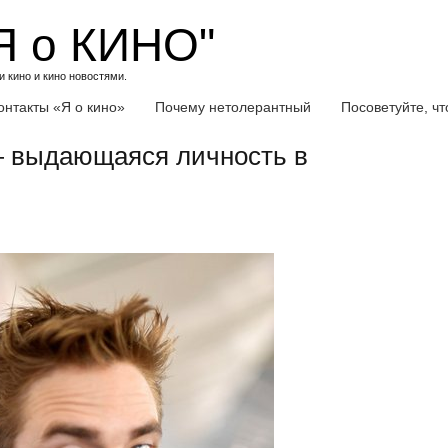
Я о КИНО"
 кино и кино новостями.
онтакты «Я о кино»
Почему нетолерантный
Посоветуйте, ч
— выдающаяся личность в