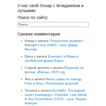
У нас свой Оскар с блэкджеком и
лучшими:
Поиск по сайту:
Свежие комментарии
Наида
к записи
Полуночное кружево \
Midnight Lace (1960) – реж. Дэвид
Миллер
Elena
к записи
Бланшетт и Мара в
лесбийской драме Кэрол
Старый зритель
к записи
Рецензия на
фильм «Воины» 1979 год.
Яна
к записи
Много шума по поводу
Folie à Deux. Психиатрия выручай!
Татьяна
к записи
Коломбо: Последний
салют командору \ Columbo: Last Salute
to the Commodore (1976) – реж. Патрик
Макгуэн