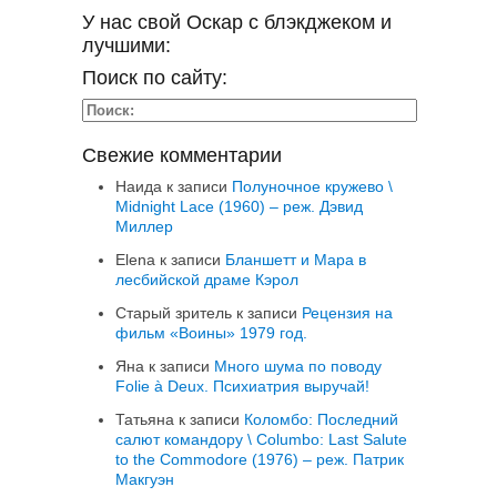
У нас свой Оскар с блэкджеком и
лучшими:
Поиск по сайту:
Свежие комментарии
Наида
к записи
Полуночное кружево \
Midnight Lace (1960) – реж. Дэвид
Миллер
Elena
к записи
Бланшетт и Мара в
лесбийской драме Кэрол
Старый зритель
к записи
Рецензия на
фильм «Воины» 1979 год.
Яна
к записи
Много шума по поводу
Folie à Deux. Психиатрия выручай!
Татьяна
к записи
Коломбо: Последний
салют командору \ Columbo: Last Salute
to the Commodore (1976) – реж. Патрик
Макгуэн