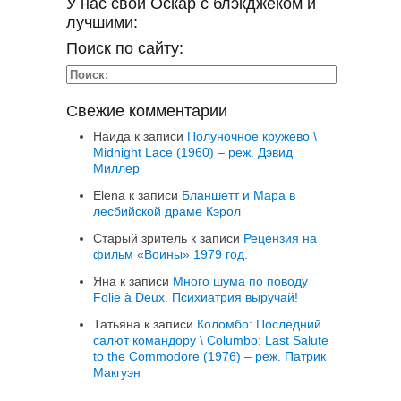
У нас свой Оскар с блэкджеком и
лучшими:
Поиск по сайту:
Свежие комментарии
Наида
к записи
Полуночное кружево \
Midnight Lace (1960) – реж. Дэвид
Миллер
Elena
к записи
Бланшетт и Мара в
лесбийской драме Кэрол
Старый зритель
к записи
Рецензия на
фильм «Воины» 1979 год.
Яна
к записи
Много шума по поводу
Folie à Deux. Психиатрия выручай!
Татьяна
к записи
Коломбо: Последний
салют командору \ Columbo: Last Salute
to the Commodore (1976) – реж. Патрик
Макгуэн