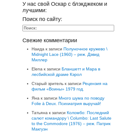
У нас свой Оскар с блэкджеком и
лучшими:
Поиск по сайту:
Свежие комментарии
Наида
к записи
Полуночное кружево \
Midnight Lace (1960) – реж. Дэвид
Миллер
Elena
к записи
Бланшетт и Мара в
лесбийской драме Кэрол
Старый зритель
к записи
Рецензия на
фильм «Воины» 1979 год.
Яна
к записи
Много шума по поводу
Folie à Deux. Психиатрия выручай!
Татьяна
к записи
Коломбо: Последний
салют командору \ Columbo: Last Salute
to the Commodore (1976) – реж. Патрик
Макгуэн