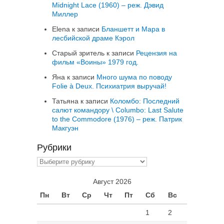
Midnight Lace (1960) – реж. Дэвид
Миллер
Elena
к записи
Бланшетт и Мара в
лесбийской драме Кэрол
Старый зритель
к записи
Рецензия на
фильм «Воины» 1979 год.
Яна
к записи
Много шума по поводу
Folie à Deux. Психиатрия выручай!
Татьяна
к записи
Коломбо: Последний
салют командору \ Columbo: Last Salute
to the Commodore (1976) – реж. Патрик
Макгуэн
Рубрики
Рубрики
Август 2026
Пн
Вт
Ср
Чт
Пт
Сб
Вс
1
2