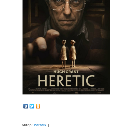
Автор:
berserk
|