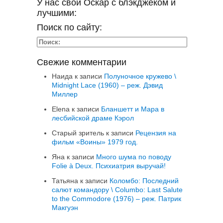
У нас свой Оскар с блэкджеком и
лучшими:
Поиск по сайту:
Свежие комментарии
Наида
к записи
Полуночное кружево \
Midnight Lace (1960) – реж. Дэвид
Миллер
Elena
к записи
Бланшетт и Мара в
лесбийской драме Кэрол
Старый зритель
к записи
Рецензия на
фильм «Воины» 1979 год.
Яна
к записи
Много шума по поводу
Folie à Deux. Психиатрия выручай!
Татьяна
к записи
Коломбо: Последний
салют командору \ Columbo: Last Salute
to the Commodore (1976) – реж. Патрик
Макгуэн