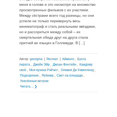
меня в голове и это несмотря на множество
просмотренных фильмов с их участием.
Между сёстрами всего год разницы, но они
успели не только перевернуть весь
кинематограф и стать реальными звёздами,
но и рассориться между собой – их
смертельная обида друг на друга стала
притчей во языцех в Голливуде. В […]
Автор
georgina
|
Респект
|
Айвенго
,
Бухта
пирата
,
Джейн Эйр
,
Джоан Фонтейн
,
Каждому
своё
,
Моя кузина Рэйчел
,
Оливия Де Хэвилленд
,
Подозрение
,
Ребекка
,
Свет на площади
,
Унесённые ветром
Читать ... ❯