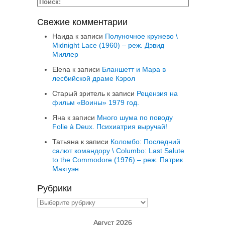
Свежие комментарии
Наида
к записи
Полуночное кружево \
Midnight Lace (1960) – реж. Дэвид
Миллер
Elena
к записи
Бланшетт и Мара в
лесбийской драме Кэрол
Старый зритель
к записи
Рецензия на
фильм «Воины» 1979 год.
Яна
к записи
Много шума по поводу
Folie à Deux. Психиатрия выручай!
Татьяна
к записи
Коломбо: Последний
салют командору \ Columbo: Last Salute
to the Commodore (1976) – реж. Патрик
Макгуэн
Рубрики
Рубрики
Август 2026