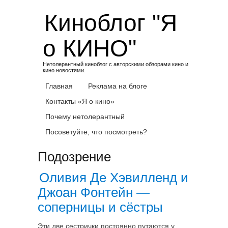
Skip
Киноблог "Я
to
content
о КИНО"
Нетолерантный киноблог с авторскими обзорами кино и
кино новостями.
Главная
Реклама на блоге
Контакты «Я о кино»
Почему нетолерантный
Посоветуйте, что посмотреть?
Подозрение
Оливия Де Хэвилленд и
Джоан Фонтейн —
соперницы и сёстры
Эти две сестрички постоянно путаются у