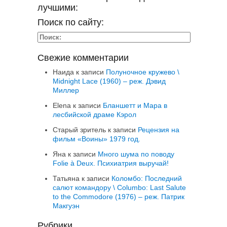
лучшими:
Поиск по сайту:
Свежие комментарии
Наида
к записи
Полуночное кружево \
Midnight Lace (1960) – реж. Дэвид
Миллер
Elena
к записи
Бланшетт и Мара в
лесбийской драме Кэрол
Старый зритель
к записи
Рецензия на
фильм «Воины» 1979 год.
Яна
к записи
Много шума по поводу
Folie à Deux. Психиатрия выручай!
Татьяна
к записи
Коломбо: Последний
салют командору \ Columbo: Last Salute
to the Commodore (1976) – реж. Патрик
Макгуэн
Рубрики