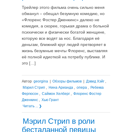
Трейлер этого фильма очень сильно меня
обманул – обещал безумную комедию, но
«Флоренс Фостер Дженкинс» далеко не
комедия, а скорее, горькая драма о больной
психически и физически богатой женщине,
которую все водят за нос. Благодаря её
деньгам, ближний круг людей претворяет в
жизнь безумные мечты Флоренс, выставляя
её полной идиоткой на потребу публике. И
это […]
Автор
georgina
|
Обзоры фильмов
|
Дэвид Хэйг
,
Мэрил Стрип
,
Нина Арианда
,
опера
,
Ребекка
Фергюсон
,
Саймон Хелберг
,
Флоренс Фостер
Дженкинс
,
Хью Грант
Читать ... ❯
Мэрил Стрип в роли
бесталанной певицы