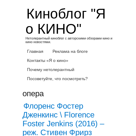
Skip
Киноблог "Я
to
content
о КИНО"
Нетолерантный киноблог с авторскими обзорами кино и
кино новостями.
Главная
Реклама на блоге
Контакты «Я о кино»
Почему нетолерантный
Посоветуйте, что посмотреть?
опера
Флоренс Фостер
Дженкинс \ Florence
Foster Jеnkins (2016) –
реж. Стивен Фрирз