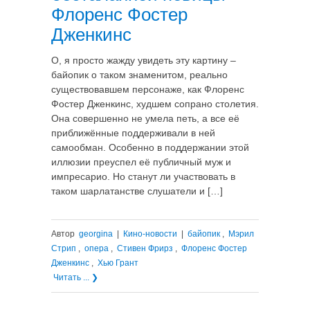
Флоренс Фостер
Дженкинс
О, я просто жажду увидеть эту картину –
байопик о таком знаменитом, реально
существовавшем персонаже, как Флоренс
Фостер Дженкинс, худшем сопрано столетия.
Она совершенно не умела петь, а все её
приближённые поддерживали в ней
самообман. Особенно в поддержании этой
иллюзии преуспел её публичный муж и
импресарио. Но станут ли участвовать в
таком шарлатанстве слушатели и […]
Автор
georgina
|
Кино-новости
|
байопик
,
Мэрил
Стрип
,
опера
,
Стивен Фрирз
,
Флоренс Фостер
Дженкинс
,
Хью Грант
Читать ... ❯