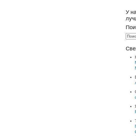
У н
луч
Пои
Све