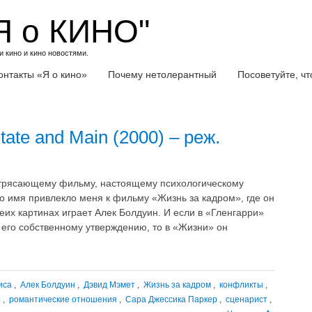
Я о КИНО"
 кино и кино новостями.
онтакты «Я о кино»
Почему нетолерантный
Посоветуйте, ч
tate and Main (2000) – реж.
отрясающему фильму, настоящему психологическому
то имя привлекло меня к фильму «Жизнь за кадром», где он
беих картинах играет Алек Болдуин. И если в «Гленгарри»
 его собственному утверждению, то в «Жизни» он
иса
,
Алек Болдуин
,
Дэвид Мэмет
,
Жизнь за кадром
,
конфликты
,
р
,
романтические отношения
,
Сара Джессика Паркер
,
сценарист
,