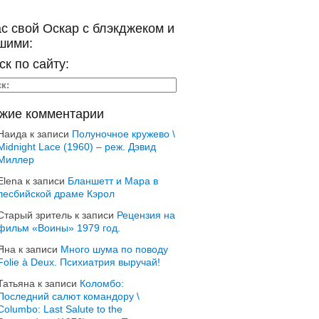
ас свой Оскар с блэкджеком и
шими:
ск по сайту:
жие комментарии
Наида
к записи
Полуночное кружево \
Midnight Lace (1960) – реж. Дэвид
Миллер
Elena
к записи
Бланшетт и Мара в
лесбийской драме Кэрол
Старый зритель
к записи
Рецензия на
фильм «Воины» 1979 год.
Яна
к записи
Много шума по поводу
Folie à Deux. Психиатрия выручай!
Татьяна
к записи
Коломбо:
Последний салют командору \
Columbo: Last Salute to the