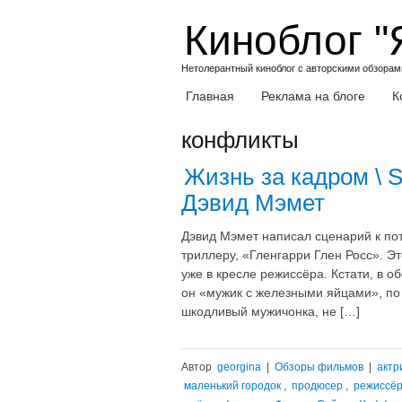
Skip
Киноблог "
to
content
Нетолерантный киноблог с авторскими обзорами
Главная
Реклама на блоге
К
конфликты
Жизнь за кадром \ S
Дэвид Мэмет
Дэвид Мэмет написал сценарий к п
триллеру, «Гленгарри Глен Росс». Э
уже в кресле режиссёра. Кстати, в о
он «мужик с железными яйцами», по
шкодливый мужичонка, не […]
Автор
georgina
|
Обзоры фильмов
|
актр
маленький городок
,
продюсер
,
режиссё