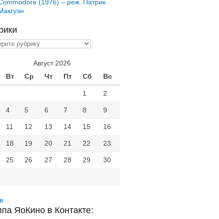
Commodore (1976) – реж. Патрик
Макгуэн
рики
ики
Август 2026
Вт
Ср
Чт
Пт
Сб
Вс
1
2
4
5
6
7
8
9
11
12
13
14
15
16
18
19
20
21
22
23
25
26
27
28
29
30
в
ппа ЯоКино в Контакте: