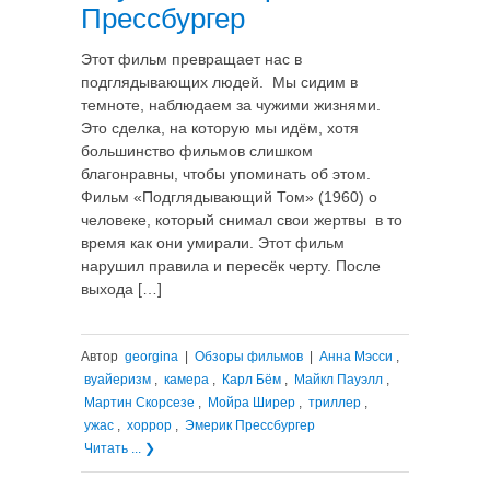
Прессбургер
Этот фильм превращает нас в
подглядывающих людей. Мы сидим в
темноте, наблюдаем за чужими жизнями.
Это сделка, на которую мы идём, хотя
большинство фильмов слишком
благонравны, чтобы упоминать об этом.
Фильм «Подглядывающий Том» (1960) о
человеке, который снимал свои жертвы в то
время как они умирали. Этот фильм
нарушил правила и пересёк черту. После
выхода […]
Автор
georgina
|
Обзоры фильмов
|
Анна Мэсси
,
вуайеризм
,
камера
,
Карл Бём
,
Майкл Пауэлл
,
Мартин Скорсезе
,
Мойра Ширер
,
триллер
,
ужас
,
хоррор
,
Эмерик Прессбургер
Читать ... ❯