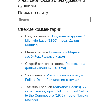
У нас свой Оскар с блэкджеком и
лучшими:
Поиск по сайту:
Свежие комментарии
Наида
к записи
Полуночное кружево \
Midnight Lace (1960) – реж. Дэвид
Миллер
Elena
к записи
Бланшетт и Мара в
лесбийской драме Кэрол
Старый зритель
к записи
Рецензия на
фильм «Воины» 1979 год.
Яна
к записи
Много шума по поводу
Folie à Deux. Психиатрия выручай!
Татьяна
к записи
Коломбо: Последний
салют командору \ Columbo: Last Salute
to the Commodore (1976) – реж. Патрик
Макгуэн