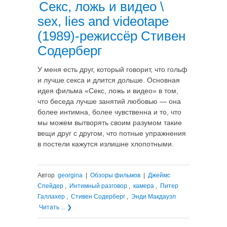
Секс, ложь и видео \
sex, lies and videotape
(1989)-режиссёр Стивен
Содерберг
У меня есть друг, который говорит, что гольф
и лучше секса и длится дольше. Основная
идея фильма «Секс, ложь и видео» в том,
что беседа лучше занятий любовью — она
более интимна, более чувственна и то, что
мы можем вытворять своим разумом такие
вещи друг с другом, что потные упражнения
в постели кажутся излишне хлопотными.
Автор
georgina
|
Обзоры фильмов
|
Джеймс
Спейдер
,
Интимный разговор
,
камера
,
Питер
Галлахер
,
Стивен Содерберг
,
Энди Макдауэл
Читать ... ❯