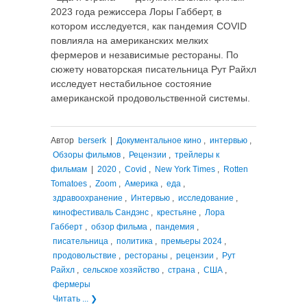
2023 года режиссера Лоры Габберт, в
котором исследуется, как пандемия COVID
повлияла на американских мелких
фермеров и независимые рестораны. По
сюжету новаторская писательница Рут Райхл
исследует нестабильное состояние
американской продовольственной системы.
Автор
berserk
|
Документальное кино
,
интервью
,
Обзоры фильмов
,
Рецензии
,
трейлеры к
фильмам
|
2020
,
Covid
,
New York Times
,
Rotten
Tomatoes
,
Zoom
,
Америка
,
еда
,
здравоохранение
,
Интервью
,
исследование
,
кинофестиваль Сандэнс
,
крестьяне
,
Лора
Габберт
,
обзор фильма
,
пандемия
,
писательница
,
политика
,
премьеры 2024
,
продовольствие
,
рестораны
,
рецензии
,
Рут
Райхл
,
сельское хозяйство
,
страна
,
США
,
фермеры
Читать ... ❯