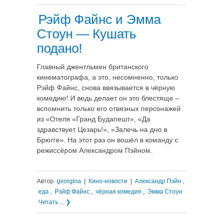
Рэйф Файнс и Эмма
Стоун — Кушать
подано!
Главный джентльмен британского
кинематографа, а это, несомненно, только
Рэйф Файнс, снова ввязывается в чёрную
комедию! И ведь делает он это блестяще –
вспомнить только его отвязных персонажей
из «Отеля «Гранд Будапешт», «Да
здравствует Цезарь!», «Залечь на дно в
Брюгге». На этот раз он вошёл в команду с
режиссёром Александром Пэйном.
Автор
georgina
|
Кино-новости
|
Александр Пэйн
,
еда
,
Рэйф Файнс
,
чёрная комедия
,
Эмма Стоун
Читать ... ❯