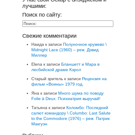
лучшими:
Поиск по сайту:
Свежие комментарии
Наида
к записи
Полуночное кружево \
Midnight Lace (1960) – реж. Дэвид
Миллер
Elena
к записи
Бланшетт и Мара в
лесбийской драме Кэрол
Старый зритель
к записи
Рецензия на
фильм «Воины» 1979 год.
Яна
к записи
Много шума по поводу
Folie à Deux. Психиатрия выручай!
Татьяна
к записи
Коломбо: Последний
салют командору \ Columbo: Last Salute
to the Commodore (1976) – реж. Патрик
Макгуэн