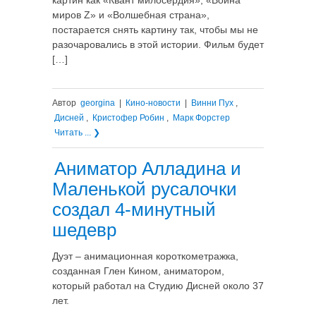
картин как «Квант милосердия», «Война
миров Z» и «Волшебная страна»,
постарается снять картину так, чтобы мы не
разочаровались в этой истории. Фильм будет
[…]
Автор
georgina
|
Кино-новости
|
Винни Пух
,
Дисней
,
Кристофер Робин
,
Марк Форстер
Читать ... ❯
Аниматор Алладина и
Маленькой русалочки
создал 4-минутный
шедевр
Дуэт – анимационная короткометражка,
созданная Глен Кином, аниматором,
который работал на Студию Дисней около 37
лет.