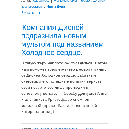
Автор
Касьяноф
|
Мультфильмы
|
90ые
,
Дисней
,
мультсериал
,
Чип и Дейл
Читать ... ❯
Компания Дисней
подразнила новым
мультом под названием
Холодное сердце.
В такую жару неплохо бы охладиться, в этом
нам поможет трейлер-тизер к новому мульту
от Диснея Холодное сердце. Забавный
снеговик и его потешные попытки вернуть
свой нос, это все лишь прелюдия к
основному действу — борьбу девчушки Анны
и альпиниста Кристофа со снежной
королевой (привет Каю и Герде в новой
интерпретации:))