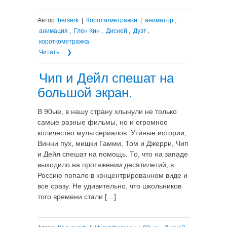
Автор
berserk
|
Короткометражки
|
аниматор
,
анимация
,
Глен Кин
,
Дисней
,
Дуэт
,
короткометражка
Читать ... ❯
Чип и Дейл спешат на
большой экран.
В 90ые, в нашу страну хлынули не только
самые разные фильмы, но и огромное
количество мультсериалов. Утиные истории,
Винни пух, мишки Гамми, Том и Джерри, Чип
и Дейл спешат на помощь. То, что на западе
выходило на протяжении десятилетий, в
Россию попало в концентрированном виде и
все сразу. Не удивительно, что школьников
того времени стали […]