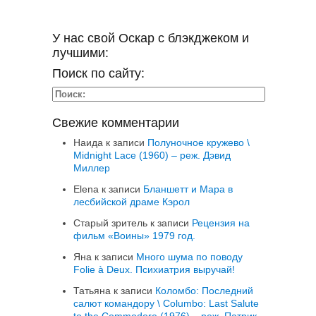
У нас свой Оскар с блэкджеком и
лучшими:
Поиск по сайту:
Свежие комментарии
Наида
к записи
Полуночное кружево \
Midnight Lace (1960) – реж. Дэвид
Миллер
Elena
к записи
Бланшетт и Мара в
лесбийской драме Кэрол
Старый зритель
к записи
Рецензия на
фильм «Воины» 1979 год.
Яна
к записи
Много шума по поводу
Folie à Deux. Психиатрия выручай!
Татьяна
к записи
Коломбо: Последний
салют командору \ Columbo: Last Salute
to the Commodore (1976) – реж. Патрик