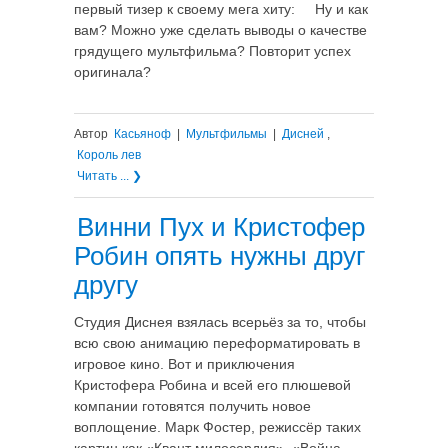
первый тизер к своему мега хиту: Ну и как
вам? Можно уже сделать выводы о качестве
грядущего мультфильма? Повторит успех
оригинала?
Автор
Касьяноф
|
Мультфильмы
|
Дисней
,
Король лев
Читать ... ❯
Винни Пух и Кристофер
Робин опять нужны друг
другу
Студия Диснея взялась всерьёз за то, чтобы
всю свою анимацию переформатировать в
игровое кино. Вот и приключения
Кристофера Робина и всей его плюшевой
компании готовятся получить новое
воплощение. Марк Фостер, режиссёр таких