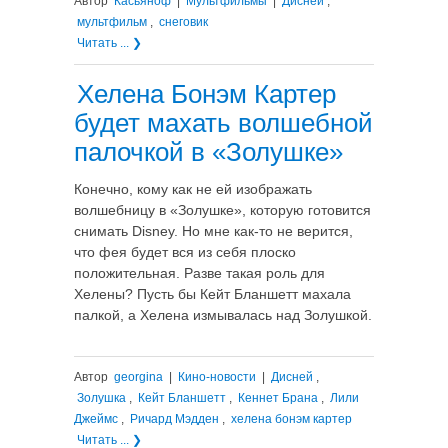
Автор
Касьяноф
|
Мультфильмы
|
Дисней
,
мультфильм
,
снеговик
Читать ... ❯
Хелена Бонэм Картер
будет махать волшебной
палочкой в «Золушке»
Конечно, кому как не ей изображать
волшебницу в «Золушке», которую готовится
снимать Disney. Но мне как-то не верится,
что фея будет вся из себя плоско
положительная. Разве такая роль для
Хелены? Пусть бы Кейт Бланшетт махала
палкой, а Хелена измывалась над Золушкой.
Автор
georgina
|
Кино-новости
|
Дисней
,
Золушка
,
Кейт Бланшетт
,
Кеннет Брана
,
Лили
Джеймс
,
Ричард Мэдден
,
хелена бонэм картер
Читать ... ❯