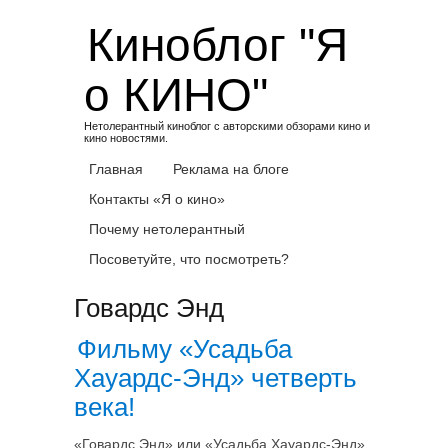
Skip
Киноблог "Я
to
content
о КИНО"
Нетолерантный киноблог с авторскими обзорами кино и
кино новостями.
Главная
Реклама на блоге
Контакты «Я о кино»
Почему нетолерантный
Посоветуйте, что посмотреть?
Говардс Энд
Фильму «Усадьба
Хауардс-Энд» четверть
века!
«Говардс Энд» или «Усадьба Хауардс-Энд»