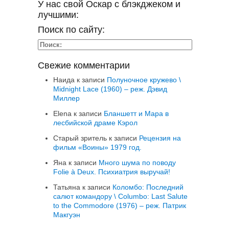
У нас свой Оскар с блэкджеком и
лучшими:
Поиск по сайту:
Свежие комментарии
Наида
к записи
Полуночное кружево \
Midnight Lace (1960) – реж. Дэвид
Миллер
Elena
к записи
Бланшетт и Мара в
лесбийской драме Кэрол
Старый зритель
к записи
Рецензия на
фильм «Воины» 1979 год.
Яна
к записи
Много шума по поводу
Folie à Deux. Психиатрия выручай!
Татьяна
к записи
Коломбо: Последний
салют командору \ Columbo: Last Salute
to the Commodore (1976) – реж. Патрик
Макгуэн