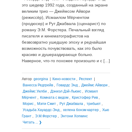
это шедевр 1992 года, созданный на экране
великим трио — Джеймсом Айвори
(режиссёр), Исмаилом Мёрчентом
(продюсер) и Рут Джабвала (сценарист) по
роману Э.М. Форстера. Печальный взгляд
писателя и кинематографистов на
безвозвратно ушедшую эпоху и редчайшая
возможность почувствовать, как это было
красиво и душераздирающе больно.
Наверное, что-то похожее произошло и с […]
Автор
georgina
|
Кино-новости
,
Респект
|
Ванесса Редгрейв
,
Говардс Энд
,
Джеймс Айвори
,
Джеймс Уилби
,
Дэниэл Дэй-Льюис
,
Исмаил
Мёрчент
,
Комната с видом
,
Кристофер Рив
,
Морис
,
Мэгги Смит
,
Рут Джабвала
,
трибьют
,
Усадьба Хауардс-Энд
,
хелена бонэм картер
,
Хью
Грант
,
Э.М.Форстер
,
Энтони Хопкинс
Читать ... ❯