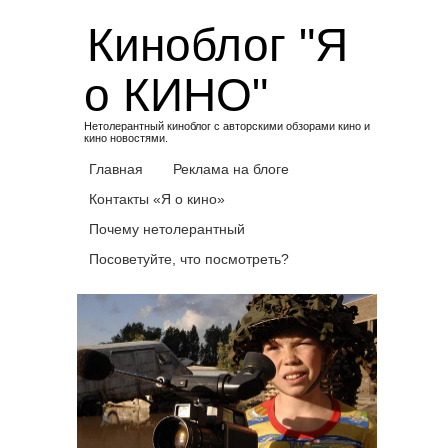
Skip
Киноблог "Я
to
content
о КИНО"
Нетолерантный киноблог с авторскими обзорами кино и
кино новостями.
Главная
Реклама на блоге
Контакты «Я о кино»
Почему нетолерантный
Посоветуйте, что посмотреть?