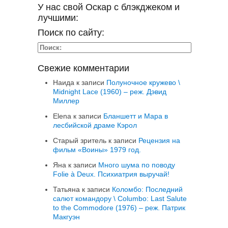
У нас свой Оскар с блэкджеком и
лучшими:
Поиск по сайту:
Свежие комментарии
Наида
к записи
Полуночное кружево \
Midnight Lace (1960) – реж. Дэвид
Миллер
Elena
к записи
Бланшетт и Мара в
лесбийской драме Кэрол
Старый зритель
к записи
Рецензия на
фильм «Воины» 1979 год.
Яна
к записи
Много шума по поводу
Folie à Deux. Психиатрия выручай!
Татьяна
к записи
Коломбо: Последний
салют командору \ Columbo: Last Salute
to the Commodore (1976) – реж. Патрик
Макгуэн