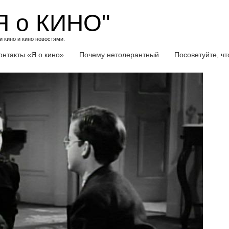
Я о КИНО"
 кино и кино новостями.
онтакты «Я о кино»
Почему нетолерантный
Посоветуйте, ч