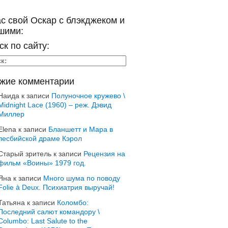
ас свой Оскар с блэкджеком и
шими:
ск по сайту:
жие комментарии
Наида
к записи
Полуночное кружево \
Midnight Lace (1960) – реж. Дэвид
Миллер
Elena
к записи
Бланшетт и Мара в
лесбийской драме Кэрол
Старый зритель
к записи
Рецензия на
фильм «Воины» 1979 год.
Яна
к записи
Много шума по поводу
Folie à Deux. Психиатрия выручай!
Татьяна
к записи
Коломбо:
Последний салют командору \
Columbo: Last Salute to the