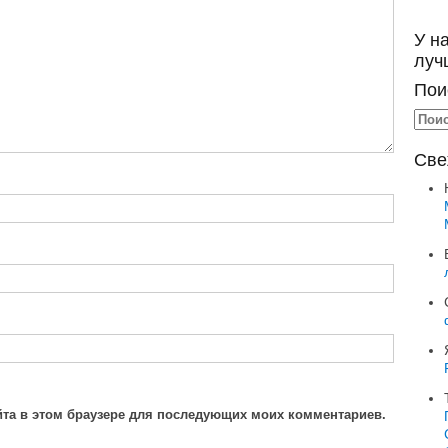
У н
луч
Пои
Све
айта в этом браузере для последующих моих комментариев.