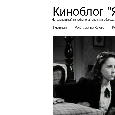
Skip
Киноблог "
to
content
Нетолерантный киноблог с авторскими обзорами
Главная
Реклама на блоге
К