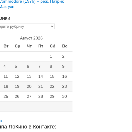
Commodore (1976) – реж. Патрик
Макгуэн
рики
ики
Август 2026
Вт
Ср
Чт
Пт
Сб
Вс
1
2
4
5
6
7
8
9
11
12
13
14
15
16
18
19
20
21
22
23
25
26
27
28
29
30
в
ппа ЯоКино в Контакте: