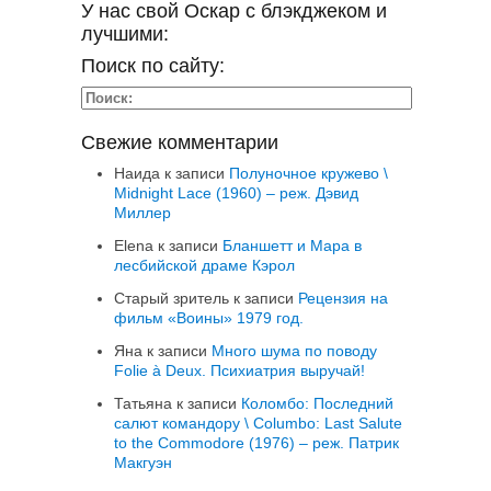
У нас свой Оскар с блэкджеком и
лучшими:
Поиск по сайту:
Свежие комментарии
Наида
к записи
Полуночное кружево \
Midnight Lace (1960) – реж. Дэвид
Миллер
Elena
к записи
Бланшетт и Мара в
лесбийской драме Кэрол
Старый зритель
к записи
Рецензия на
фильм «Воины» 1979 год.
Яна
к записи
Много шума по поводу
Folie à Deux. Психиатрия выручай!
Татьяна
к записи
Коломбо: Последний
салют командору \ Columbo: Last Salute
to the Commodore (1976) – реж. Патрик
Макгуэн