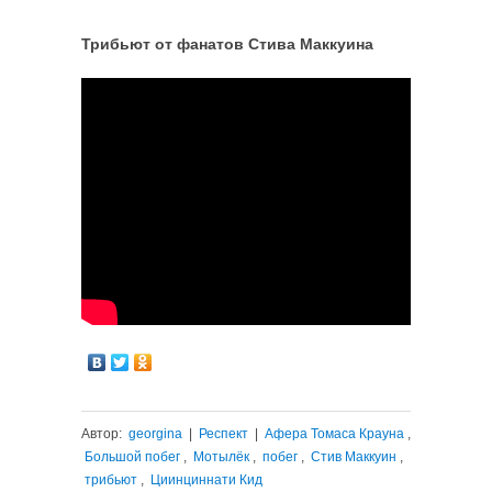
Трибьют от фанатов Стива Маккуина
Автор:
georgina
|
Респект
|
Афера Томаса Крауна
,
Большой побег
,
Мотылёк
,
побег
,
Стив Маккуин
,
трибьют
,
Циинциннати Кид