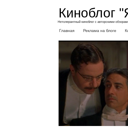
Skip
Киноблог "
to
content
Нетолерантный киноблог с авторскими обзорами
Главная
Реклама на блоге
К