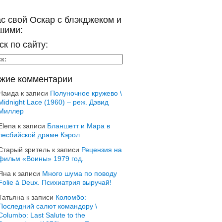
ас свой Оскар с блэкджеком и
шими:
ск по сайту:
жие комментарии
Наида
к записи
Полуночное кружево \
Midnight Lace (1960) – реж. Дэвид
Миллер
Elena
к записи
Бланшетт и Мара в
лесбийской драме Кэрол
Старый зритель
к записи
Рецензия на
фильм «Воины» 1979 год.
Яна
к записи
Много шума по поводу
Folie à Deux. Психиатрия выручай!
Татьяна
к записи
Коломбо:
Последний салют командору \
Columbo: Last Salute to the