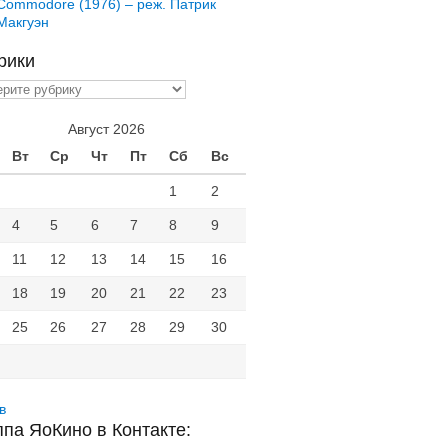
Commodore (1976) – реж. Патрик
Макгуэн
рики
ики
Август 2026
Вт
Ср
Чт
Пт
Сб
Вс
1
2
4
5
6
7
8
9
11
12
13
14
15
16
18
19
20
21
22
23
25
26
27
28
29
30
в
ппа ЯоКино в Контакте: