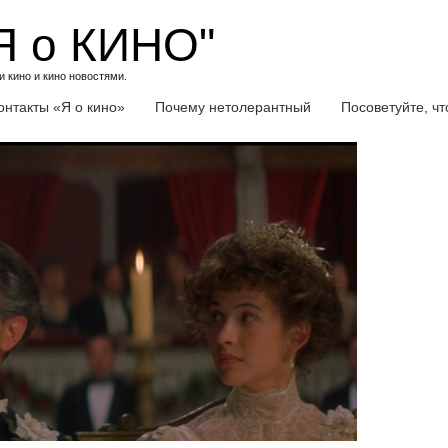
Я о КИНО"
 кино и кино новостями.
онтакты «Я о кино»
Почему нетолерантный
Посоветуйте, ч