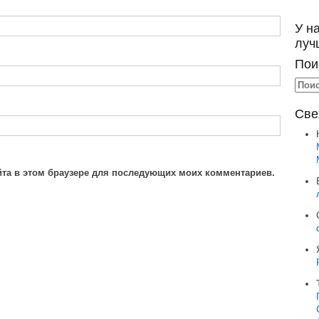
У н
луч
Пои
Све
айта в этом браузере для последующих моих комментариев.