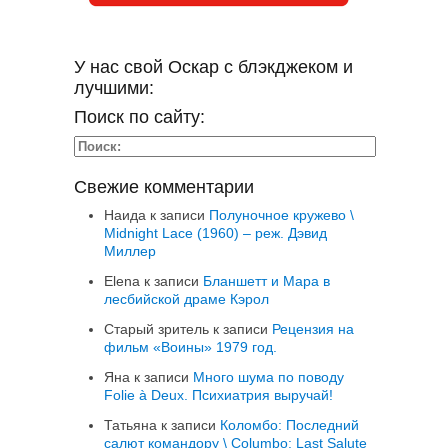
У нас свой Оскар с блэкджеком и
лучшими:
Поиск по сайту:
Свежие комментарии
Наида
к записи
Полуночное кружево \
Midnight Lace (1960) – реж. Дэвид
Миллер
Elena
к записи
Бланшетт и Мара в
лесбийской драме Кэрол
Старый зритель
к записи
Рецензия на
фильм «Воины» 1979 год.
Яна
к записи
Много шума по поводу
Folie à Deux. Психиатрия выручай!
Татьяна
к записи
Коломбо: Последний
салют командору \ Columbo: Last Salute