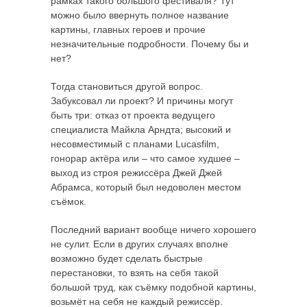
рамках такого большого фестиваля? Тут
можно было ввернуть полное название
картины, главных героев и прочие
незначительные подробности. Почему бы и
нет?
Тогда становиться другой вопрос.
Забуксовал ли проект? И причины могут
быть три: отказ от проекта ведущего
специалиста Майкла Арндта; высокий и
несовместимый с планами Lucasfilm,
гонорар актёра или – что самое худшее –
выход из строя режиссёра Джей Джей
Абрамса, который был недоволен местом
съёмок.
Последний вариант вообще ничего хорошего
не сулит. Если в других случаях вполне
возможно будет сделать быстрые
перестановки, то взять на себя такой
большой труд, как съёмку подобной картины,
возьмёт на себя не каждый режиссёр.