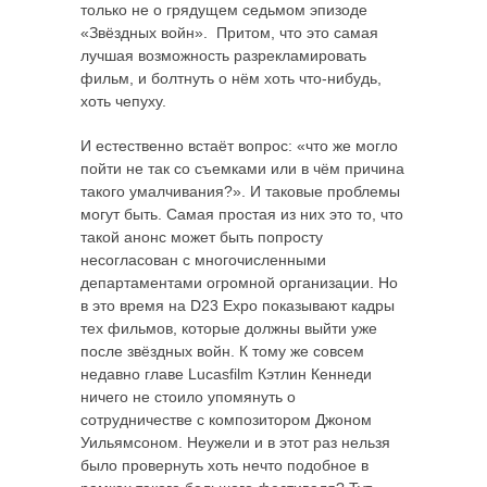
только не о грядущем седьмом эпизоде
«Звёздных войн». Притом, что это самая
лучшая возможность разрекламировать
фильм, и болтнуть о нём хоть что-нибудь,
хоть чепуху.
И естественно встаёт вопрос: «что же могло
пойти не так со съемками или в чём причина
такого умалчивания?». И таковые проблемы
могут быть. Самая простая из них это то, что
такой анонс может быть попросту
несогласован с многочисленными
департаментами огромной организации. Но
в это время на D23 Expo показывают кадры
тех фильмов, которые должны выйти уже
после звёздных войн. К тому же совсем
недавно главе Lucasfilm Кэтлин Кеннеди
ничего не стоило упомянуть о
сотрудничестве с композитором Джоном
Уильямсоном. Неужели и в этот раз нельзя
было провернуть хоть нечто подобное в