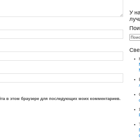
У н
луч
Пои
Све
айта в этом браузере для последующих моих комментариев.