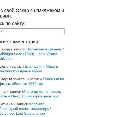
ас свой Оскар с блэкджеком и
шими:
ск по сайту:
жие комментарии
Наида
к записи
Полуночное кружево \
Midnight Lace (1960) – реж. Дэвид
Миллер
Elena
к записи
Бланшетт и Мара в
лесбийской драме Кэрол
Старый зритель
к записи
Рецензия на
фильм «Воины» 1979 год.
Яна
к записи
Много шума по поводу
Folie à Deux. Психиатрия выручай!
Татьяна
к записи
Коломбо:
Последний салют командору \
Columbo: Last Salute to the