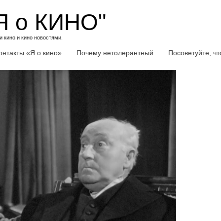
Я о КИНО"
 кино и кино новостями.
онтакты «Я о кино»
Почему нетолерантный
Посоветуйте, ч