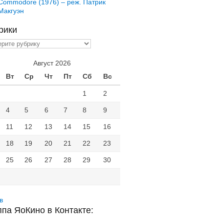
Commodore (1976) – реж. Патрик
Макгуэн
рики
ики
Август 2026
Вт
Ср
Чт
Пт
Сб
Вс
1
2
4
5
6
7
8
9
11
12
13
14
15
16
18
19
20
21
22
23
25
26
27
28
29
30
в
ппа ЯоКино в Контакте: