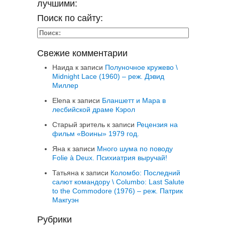
лучшими:
Поиск по сайту:
Свежие комментарии
Наида
к записи
Полуночное кружево \
Midnight Lace (1960) – реж. Дэвид
Миллер
Elena
к записи
Бланшетт и Мара в
лесбийской драме Кэрол
Старый зритель
к записи
Рецензия на
фильм «Воины» 1979 год.
Яна
к записи
Много шума по поводу
Folie à Deux. Психиатрия выручай!
Татьяна
к записи
Коломбо: Последний
салют командору \ Columbo: Last Salute
to the Commodore (1976) – реж. Патрик
Макгуэн
Рубрики