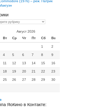
Commodore (1976) – реж. Патрик
Макгуэн
рики
ики
Август 2026
Вт
Ср
Чт
Пт
Сб
Вс
1
2
4
5
6
7
8
9
11
12
13
14
15
16
18
19
20
21
22
23
25
26
27
28
29
30
в
ппа ЯоКино в Контакте: