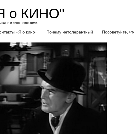
Я о КИНО"
 кино и кино новостями.
онтакты «Я о кино»
Почему нетолерантный
Посоветуйте, ч