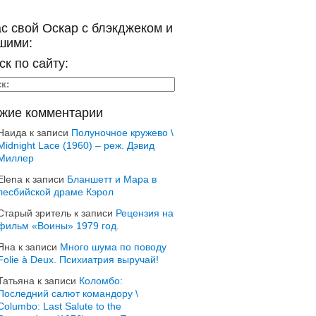
ас свой Оскар с блэкджеком и
шими:
ск по сайту:
жие комментарии
Наида
к записи
Полуночное кружево \
Midnight Lace (1960) – реж. Дэвид
Миллер
Elena
к записи
Бланшетт и Мара в
лесбийской драме Кэрол
Старый зритель
к записи
Рецензия на
фильм «Воины» 1979 год.
Яна
к записи
Много шума по поводу
Folie à Deux. Психиатрия выручай!
Татьяна
к записи
Коломбо:
Последний салют командору \
Columbo: Last Salute to the