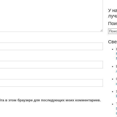
У н
луч
Пои
Све
айта в этом браузере для последующих моих комментариев.