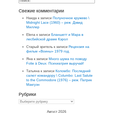
Свежие комментарии
Наида
к записи
Полуночное кружево \
Midnight Lace (1960) – реж. Дэвид
Миллер
Elena
к записи
Бланшетт и Мара в
лесбийской драме Кэрол
Старый зритель
к записи
Рецензия на
фильм «Воины» 1979 год.
Яна
к записи
Много шума по поводу
Folie à Deux. Психиатрия выручай!
Татьяна
к записи
Коломбо: Последний
салют командору \ Columbo: Last Salute
to the Commodore (1976) – реж. Патрик
Макгуэн
Рубрики
Рубрики
Август 2026