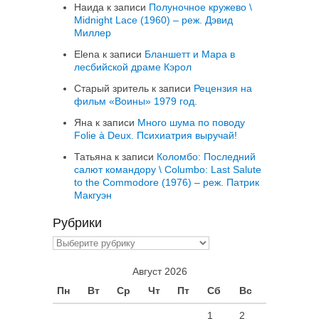
Наида
к записи
Полуночное кружево \
Midnight Lace (1960) – реж. Дэвид
Миллер
Elena
к записи
Бланшетт и Мара в
лесбийской драме Кэрол
Старый зритель
к записи
Рецензия на
фильм «Воины» 1979 год.
Яна
к записи
Много шума по поводу
Folie à Deux. Психиатрия выручай!
Татьяна
к записи
Коломбо: Последний
салют командору \ Columbo: Last Salute
to the Commodore (1976) – реж. Патрик
Макгуэн
Рубрики
Рубрики
Август 2026
Пн
Вт
Ср
Чт
Пт
Сб
Вс
1
2