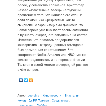
неоднозначную оценку у фанатов и, тем
более, у семейства Толкиенов. Кристофер
назвал «Властелина Колец» неглубоким
прочтением того, что написал его отец. И
если поклонники Средиземья как-то
смирились с экранизациями Джексона, то
новая версия уже вызывает волны сомнений
в нужности очередного покушения на святое.
Известно, что писатель придерживался
консервативных традиционных взглядов и
был примерным христианином .Что
состряпают Netflix, Amazon или HBO, можно
только предполагать и не перевернётся ли
Толкиен в своей могиле в очередной раз, вот
в чём вопрос.
Автор:
georgina
|
Кино-новости
|
Властелин
Колец
,
Дж.Р.Р. Толкиен
,
Средиземье
,
телесериал
,
Хоббит