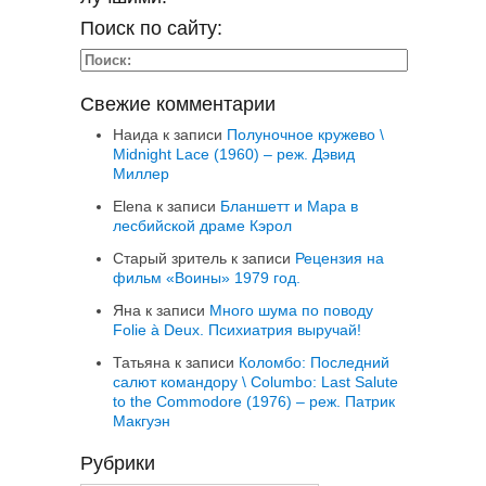
Поиск по сайту:
Свежие комментарии
Наида
к записи
Полуночное кружево \
Midnight Lace (1960) – реж. Дэвид
Миллер
Elena
к записи
Бланшетт и Мара в
лесбийской драме Кэрол
Старый зритель
к записи
Рецензия на
фильм «Воины» 1979 год.
Яна
к записи
Много шума по поводу
Folie à Deux. Психиатрия выручай!
Татьяна
к записи
Коломбо: Последний
салют командору \ Columbo: Last Salute
to the Commodore (1976) – реж. Патрик
Макгуэн
Рубрики