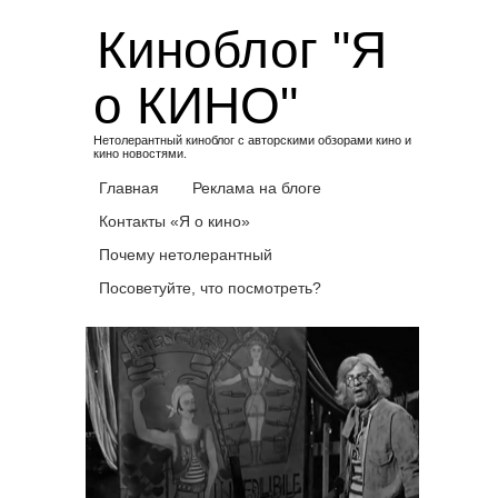
Skip
Киноблог "Я
to
content
о КИНО"
Нетолерантный киноблог с авторскими обзорами кино и
кино новостями.
Главная
Реклама на блоге
Контакты «Я о кино»
Почему нетолерантный
Посоветуйте, что посмотреть?