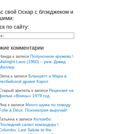
ас свой Оскар с блэкджеком и
шими:
ск по сайту:
жие комментарии
Наида
к записи
Полуночное кружево \
Midnight Lace (1960) – реж. Дэвид
Миллер
Elena
к записи
Бланшетт и Мара в
лесбийской драме Кэрол
Старый зритель
к записи
Рецензия на
фильм «Воины» 1979 год.
Яна
к записи
Много шума по поводу
Folie à Deux. Психиатрия выручай!
Татьяна
к записи
Коломбо:
Последний салют командору \
Columbo: Last Salute to the