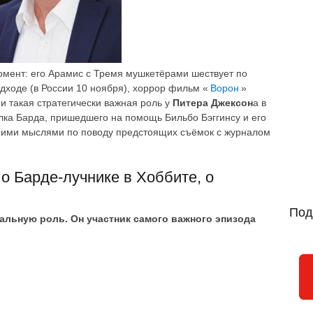
омент: его Арамис с Тремя мушкетёрами шествует по
одходе (в России 10 ноября), хоррор фильм «
Ворон
»
 и такая стратегически важная роль у
Питера Джексон
а в
елка Барда, пришедшего на помощь Бильбо Бэггинсу и его
оими мыслями по поводу предстоящих съёмок с журналом
о Барде-лучнике в Хоббите, о
Под
ральную роль. Он участник самого важного эпизода