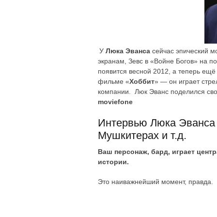
У
Люка Эванса
сейчас эпический м
экранам, Зевс в «Войне Богов» на п
появится весной 2012, а теперь ещё
фильме «
Хоббит
» — он играет стр
компании. Люк Эванс поделился св
moviefone
Интервью Люка Эванса 
Мушкитерах и т.д.
Ваш персонаж, бард, играет цент
истории.
Это наиважнейший момент, правда.