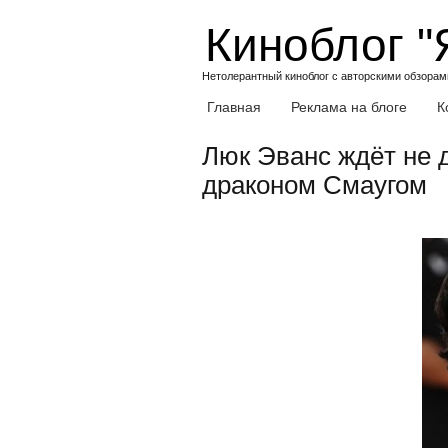
Skip
Киноблог "
to
content
Нетолерантный киноблог с авторскими обзорами
Главная
Реклама на блоге
К
Люк Эванс ждёт не д
драконом Смаугом