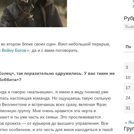
Руб
Рубр
и во втором блоке своих сцен. Взял небольшой перерыв,
Пн
«
Войну Богов
», да и с вами поговорить.
3
Колец», так поразительно сдружились. У вас такие же
10
Хоббита»?
17
огда я говорю «мальчишки», я имею в виду гномов) уже
24
илась настоящая команда. Но ощущаешь такую сильную
в Веллингтоне и встречаешь всех сразу, включая Фрэн
31
ёмочную группу. Мне очень нравится эта черта в
мают и ты уже часть их семьи. Это прослеживается
« Ян
ов проекта — от курьеров до высшего управления. Все
Гру
тно особенное, и это честь для меня находиться в такой