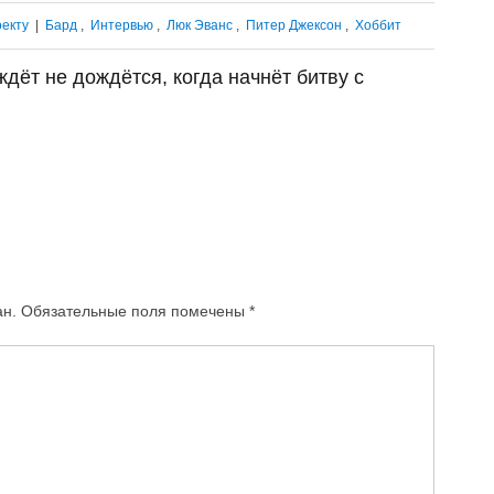
оекту
|
Бард
,
Интервью
,
Люк Эванс
,
Питер Джексон
,
Хоббит
дёт не дождётся, когда начнёт битву с
ан.
Обязательные поля помечены
*