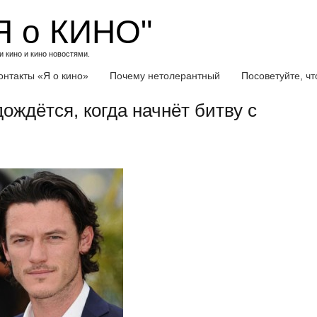
Я о КИНО"
 кино и кино новостями.
онтакты «Я о кино»
Почему нетолерантный
Посоветуйте, ч
ождётся, когда начнёт битву с