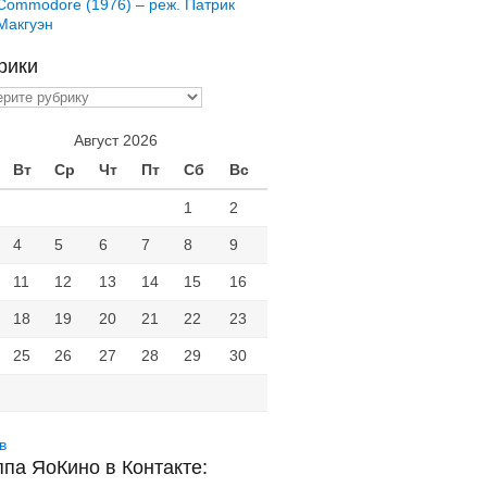
Commodore (1976) – реж. Патрик
Макгуэн
рики
ики
Август 2026
Вт
Ср
Чт
Пт
Сб
Вс
1
2
4
5
6
7
8
9
11
12
13
14
15
16
18
19
20
21
22
23
25
26
27
28
29
30
в
ппа ЯоКино в Контакте: