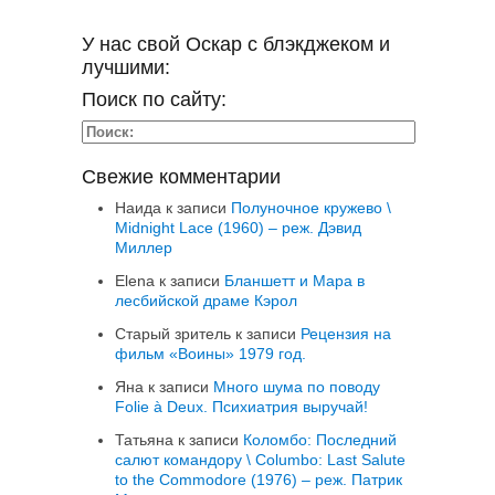
У нас свой Оскар с блэкджеком и
лучшими:
Поиск по сайту:
Свежие комментарии
Наида
к записи
Полуночное кружево \
Midnight Lace (1960) – реж. Дэвид
Миллер
Elena
к записи
Бланшетт и Мара в
лесбийской драме Кэрол
Старый зритель
к записи
Рецензия на
фильм «Воины» 1979 год.
Яна
к записи
Много шума по поводу
Folie à Deux. Психиатрия выручай!
Татьяна
к записи
Коломбо: Последний
салют командору \ Columbo: Last Salute
to the Commodore (1976) – реж. Патрик